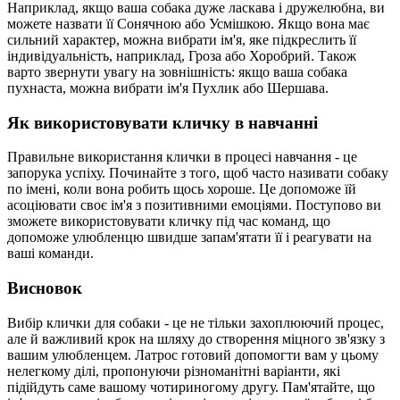
Наприклад, якщо ваша собака дуже ласкава і дружелюбна, ви
можете назвати її Сонячною або Усмішкою. Якщо вона має
сильний характер, можна вибрати ім'я, яке підкреслить її
індивідуальність, наприклад, Гроза або Хоробрий. Також
варто звернути увагу на зовнішність: якщо ваша собака
пухнаста, можна вибрати ім'я Пухлик або Шершава.
Як використовувати кличку в навчанні
Правильне використання клички в процесі навчання - це
запорука успіху. Починайте з того, щоб часто називати собаку
по імені, коли вона робить щось хороше. Це допоможе їй
асоціювати своє ім'я з позитивними емоціями. Поступово ви
зможете використовувати кличку під час команд, що
допоможе улюбленцю швидше запам'ятати її і реагувати на
ваші команди.
Висновок
Вибір клички для собаки - це не тільки захоплюючий процес,
але й важливий крок на шляху до створення міцного зв'язку з
вашим улюбленцем. Латрос готовий допомогти вам у цьому
нелегкому ділі, пропонуючи різноманітні варіанти, які
підійдуть саме вашому чотириногому другу. Пам'ятайте, що