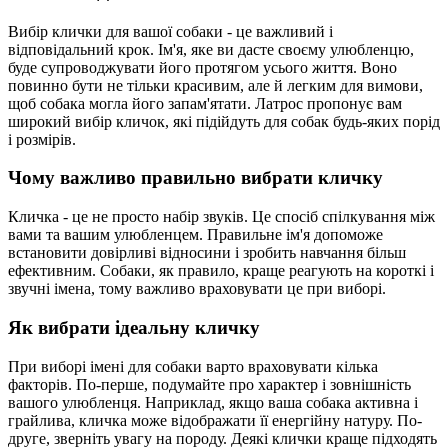
Вибір клички для вашої собаки - це важливий і
відповідальний крок. Ім'я, яке ви дасте своєму улюбленцю,
буде супроводжувати його протягом усього життя. Воно
повинно бути не тільки красивим, але й легким для вимови,
щоб собака могла його запам'ятати. Латрос пропонує вам
широкий вибір кличок, які підійдуть для собак будь-яких порід
і розмірів.
Чому важливо правильно вибрати кличку
Кличка - це не просто набір звуків. Це спосіб спілкування між
вами та вашим улюбленцем. Правильне ім'я допоможе
встановити довірливі відносини і зробить навчання більш
ефективним. Собаки, як правило, краще реагують на короткі і
звучні імена, тому важливо враховувати це при виборі.
Як вибрати ідеальну кличку
При виборі імені для собаки варто враховувати кілька
факторів. По-перше, подумайте про характер і зовнішність
вашого улюбленця. Наприклад, якщо ваша собака активна і
грайлива, кличка може відображати її енергійну натуру. По-
друге, зверніть увагу на породу. Деякі клички краще підходять