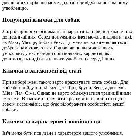
для певних порід, що може додати індивідуальності вашому
улюбленцю.
Популярні клички для собак
Латрос пропонує різноманітні варіанти кличок, від класичних
до незвичайних. Серед популярних імен можна виділити такі,
як Макс, Місяць, Бобік і Рекс. Ці імена легко вимовляються і
добре запам'ятовуються. Однак, якщо ви хочете щось
унікальне, у нас є безліч оригінальних варіантів, які
допоможуть виділити вашого улюбленця серед інших.
Клички в залежності від статі
При виборі імені також варто враховувати стать собаки. Для
кобелів підійдуть такі імена, як Топ, Бруно, Зевс, а для сук -
Міла, Лея, Сіма. Однак не варто обмежуватися традиційними
іменами. Ви можете проявити креативність і вибрати щось
зовсім незвичайне, що буде відображати особистість вашої
собаки.
Клички за характером і зовнішністю
Ім'я може бути пов'язане з характером вашого улюбленця.