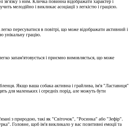
 зв'язку з ним. Кличка повинна відображати характер і
чить мелодійно і викликає асоціації з легкістю і грацією.
 і легко пересуватися в повітрі, що може відображати активний і
ою унікальну грацію.
 легко запам'ятовується і приємно вимовляється, що може
бленця. Якщо ваша собака активна і грайлива, ім'я "Ластавиця"
одять для маленьких і середніх порід, але можуть бути
язані з природою, такі як "Світочок", "Росинка" або "Зефір".
ка". Головне, щоб ім'я викликало у вас позитивні емоції та