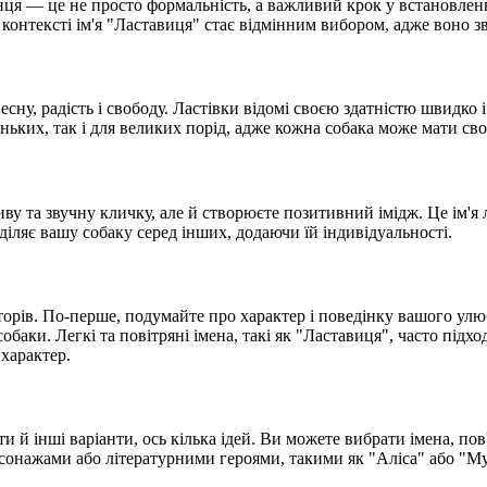
ця — це не просто формальність, а важливий крок у встановленні
онтексті ім'я "Ластавиця" стає відмінним вибором, адже воно зву
весну, радість і свободу. Ластівки відомі своєю здатністю швидко
еньких, так і для великих порід, адже кожна собака може мати св
иву та звучну кличку, але й створюєте позитивний імідж. Це ім'я
іляє вашу собаку серед інших, додаючи їй індивідуальності.
орів. По-перше, подумайте про характер і поведінку вашого улю
собаки. Легкі та повітряні імена, такі як "Ластавиця", часто підх
 характер.
 й інші варіанти, ось кілька ідей. Ви можете вибрати імена, пов'
сонажами або літературними героями, такими як "Аліса" або "Мур