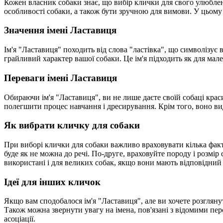
Кожен власник собаки знає, що вибір клички для свого улюблен
особливості собаки, а також бути зручною для вимови. У цьому к
Значення імені Ластавиця
Ім'я "Ластавиця" походить від слова "ластівка", що символізує 
грайливий характер вашої собаки. Це ім'я підходить як для мал
Переваги імені Ластавиця
Обираючи ім'я "Ластавиця", ви не лише даєте своїй собаці крас
полегшити процес навчання і дресирування. Крім того, воно вид
Як вибрати кличку для собаки
При виборі клички для собаки важливо враховувати кілька факт
буде як не можна до речі. По-друге, враховуйте породу і розмір 
використані і для великих собак, якщо вони мають відповідний
Ідеї для інших кличок
Якщо вам сподобалося ім'я "Ластавиця", але ви хочете розглянути
Також можна звернути увагу на імена, пов'язані з відомими пер
асоціації.