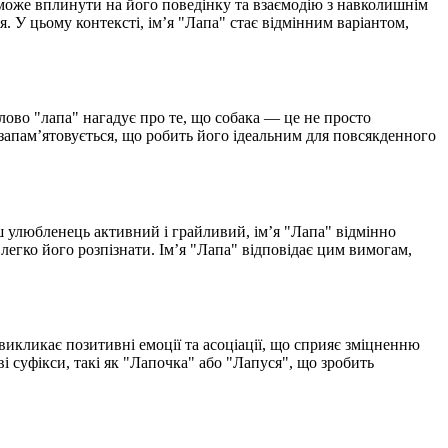
 може вплинути на його поведінку та взаємодію з навколишнім
я. У цьому контексті, ім’я "Лапа" стає відмінним варіантом,
Слово "лапа" нагадує про те, що собака — це не просто
і запам’ятовується, що робить його ідеальним для повсякденного
ш улюбленець активний і грайливий, ім’я "Лапа" відмінно
легко його розпізнати. Ім’я "Лапа" відповідає цим вимогам,
о викликає позитивні емоції та асоціації, що сприяє зміцненню
і суфікси, такі як "Лапочка" або "Лапуся", що зробить