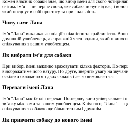
Кожен власник собаки знає, що вибір імені для свого чотирила
світом. Ім’я — це перше слово, яке собака почує від вас, і вон
який поєднує в собі простоту та оригінальність.
Чому саме Лапа
Ім’я "Лапа" викликає асоціації з ніжністю та грайливістю. Воно
домашній улюбленець, а справжній член родини, який приносить 
спілкування з вашим улюбленцем.
Як вибрати ім’я для собаки
При виборі імені важливо враховувати кілька факторів. По-пер
відображатиме його натуру. По-друге, зверніть увагу на звучан
оскільки складається з двох складів і легко вимовляється.
Переваги імені Лапа
Ім’я "Лапа" має безліч переваг. По-перше, воно універсальне і п
зв’язку між вами та вашим улюбленцем. Крім того, "Лапа" — це 
спілкування з собакою ще більш теплим і дружнім.
Як привчити собаку до нового імені