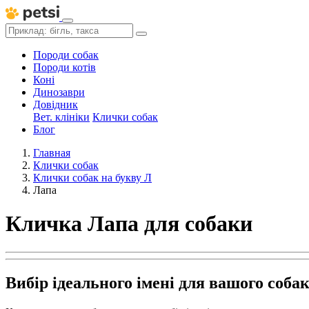
Породи собак
Породи котів
Коні
Динозаври
Довідник
Вет. клініки
Клички собак
Блог
Главная
Клички собак
Клички собак на букву Л
Лапа
Кличка Лапа для собаки
Вибір ідеального імені для вашого соба