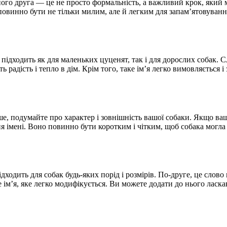
пого друга — це не просто формальність, а важливий крок, який
о повинно бути не тільки милим, але й легким для запам’ятовуванн
 підходить як для маленьких цуценят, так і для дорослих собак. 
радість і тепло в дім. Крім того, таке ім’я легко вимовляється 
ше, подумайте про характер і зовнішність вашої собаки. Якщо ва
ня імені. Воно повинно бути коротким і чітким, щоб собака могла 
ідходить для собак будь-яких порід і розмірів. По-друге, це слов
ім’я, яке легко модифікується. Ви можете додати до нього ласкав