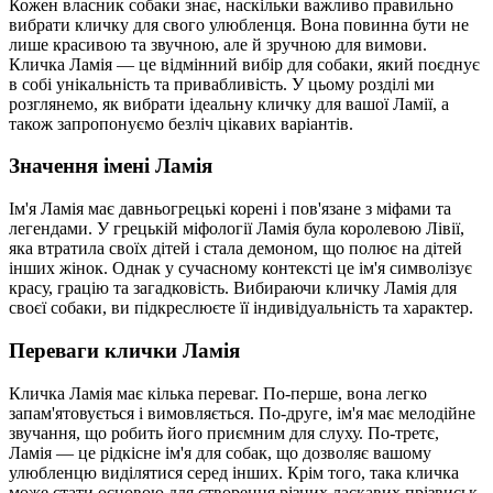
Кожен власник собаки знає, наскільки важливо правильно
вибрати кличку для свого улюбленця. Вона повинна бути не
лише красивою та звучною, але й зручною для вимови.
Кличка Ламія — це відмінний вибір для собаки, який поєднує
в собі унікальність та привабливість. У цьому розділі ми
розглянемо, як вибрати ідеальну кличку для вашої Ламії, а
також запропонуємо безліч цікавих варіантів.
Значення імені Ламія
Ім'я Ламія має давньогрецькі корені і пов'язане з міфами та
легендами. У грецькій міфології Ламія була королевою Лівії,
яка втратила своїх дітей і стала демоном, що полює на дітей
інших жінок. Однак у сучасному контексті це ім'я символізує
красу, грацію та загадковість. Вибираючи кличку Ламія для
своєї собаки, ви підкреслюєте її індивідуальність та характер.
Переваги клички Ламія
Кличка Ламія має кілька переваг. По-перше, вона легко
запам'ятовується і вимовляється. По-друге, ім'я має мелодійне
звучання, що робить його приємним для слуху. По-третє,
Ламія — це рідкісне ім'я для собак, що дозволяє вашому
улюбленцю виділятися серед інших. Крім того, така кличка
може стати основою для створення різних ласкавих прізвиськ,