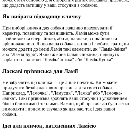
що додасть затишку у ваші стосунки з собакою.
Як вибрати підходящу кличку
При виборі клички для собаки важливо враховувати її
характер, поведінку та зовнішність. Ламія може бути
грайливою та енергійною, або ж, навпаки, спокійною та
врівноваженою. Якщо ваша собака активна і любить грати, ви
можете додати до імені Ламія такі елементи, як "Ламія-Зайка"
або "Ламія-Буря". Якщо ж вона більш спокійна, підійдуть
варіанти на кшталт "Ламія-Сніжка" або "Ламія-Лунка".
Ласкаві прізвиська для Ламії
Не забувайте, що кличка — це лише початок. Ви можете
придумати безліч ласкавих прізвиськ для своєї собаки.
Наприклад, "Ламочка", "Ламусик", "Ламка" або "Ламочка-
Зайка". Такі прізвиська зроблять ваші стосунки з улюбленцем
більш близькими і теплими. Важно, щоб прізвисько було легко
вимовляти і приємно звучало як для вас, так і для вашої
собаки.
Ідеї для кличок, натхненних Ламією