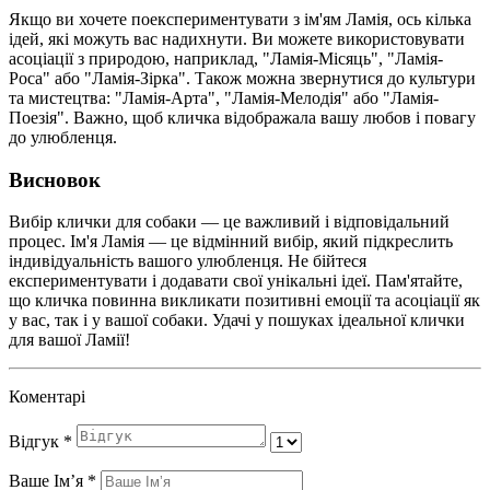
Якщо ви хочете поекспериментувати з ім'ям Ламія, ось кілька
ідей, які можуть вас надихнути. Ви можете використовувати
асоціації з природою, наприклад, "Ламія-Місяць", "Ламія-
Роса" або "Ламія-Зірка". Також можна звернутися до культури
та мистецтва: "Ламія-Арта", "Ламія-Мелодія" або "Ламія-
Поезія". Важно, щоб кличка відображала вашу любов і повагу
до улюбленця.
Висновок
Вибір клички для собаки — це важливий і відповідальний
процес. Ім'я Ламія — це відмінний вибір, який підкреслить
індивідуальність вашого улюбленця. Не бійтеся
експериментувати і додавати свої унікальні ідеї. Пам'ятайте,
що кличка повинна викликати позитивні емоції та асоціації як
у вас, так і у вашої собаки. Удачі у пошуках ідеальної клички
для вашої Ламії!
Коментарі
Відгук
*
Ваше Імʼя
*