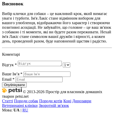
Висновок
Вибір клички для собаки – це важливий крок, який вимагає
уваги і турботи. Ім'я Лакіс стане відмінним вибором для
вашого улюбленця, відображаючи його характер і створюючи
позитивні асоціації. Не забувайте, що головне – це ваш зв'язок
з собакою і ті моменти, які ви будете разом переживати. Нехай
ім'я Лакіс стане символом вашої дружби і вірності, а кожен
день, проведений разом, буде наповнений щастям і радістю.
Коментарі
Відгук
*
Ваше Імʼя
*
Email
*
Опублікувати
© 2013-2026 Простір для власників домашніх
тварин petsi.net
Статті
Породи собак
Породи котів
Коні
Динозаври
Ветеринарні клініки
Зворотній зв'язок
Мова:
UA
|
RU