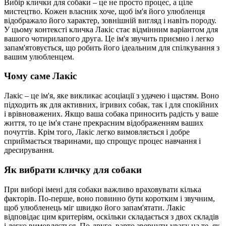
Вибір клички для собаки – це не просто процес, а ціле
мистецтво. Кожен власник хоче, щоб ім'я його улюбленця
відображало його характер, зовнішній вигляд і навіть породу.
У цьому контексті кличка Лакіс стає відмінним варіантом для
вашого чотирилапого друга. Це ім'я звучить приємно і легко
запам'ятовується, що робить його ідеальним для спілкування з
вашим улюбленцем.
Чому саме Лакіс
Лакіс – це ім'я, яке викликає асоціації з удачею і щастям. Воно
підходить як для активних, ігривих собак, так і для спокійних
і врівноважених. Якщо ваша собака приносить радість у ваше
життя, то це ім'я стане прекрасним відображенням ваших
почуттів. Крім того, Лакіс легко вимовляється і добре
сприймається тваринами, що спрощує процес навчання і
дресирування.
Як вибрати кличку для собаки
При виборі імені для собаки важливо враховувати кілька
факторів. По-перше, воно повинно бути коротким і звучним,
щоб улюбленець міг швидко його запам'ятати. Лакіс
відповідає цим критеріям, оскільки складається з двох складів
і легко вимовляється. По-друге, варто звернути увагу на те, як