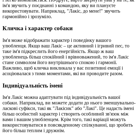
ім'я звучить у поєднанні з командою, яку ви плануєте
використовувати. Наприклад, "Лакіс, до мене!" звучить
гармонійно і зрозуміло.
Кличка і характер собаки
Ім'я може відображати характер і поведінку вашого
улюбленця. Якщо ваш Лакіс – це активний і ігривий пес, то
таке ім'я підкреслить його енергійність. Якщо ж ваш
улюбленець більш спокійний і врівноважений, то ім'я Лакіс
стане символом його внутрішнього спокою і гармонії.
Важливо, щоб кличка викликала у вас позитивні емоції і
асоціювалася з тими моментами, які ви проводите разом.
Індивідуальність імені
Ім'я Лакіс можна адаптувати під індивідуальність вашої
собаки. Наприклад, ви можете додати до нього зменшувально-
ласкові суфікси, такі як "Лакісик" або "Лакі". Це надасть імені
більш особистий характер і створить особливий зв'язок між
вами і вашим улюбленцем. Крім того, такі варіації можуть
використовуватися в повсякденному спілкуванні, що зробить
його більш теплим і дружнім.