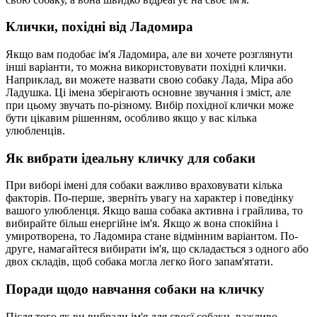
Клички, похідні від Ладомира
Якщо вам подобає ім'я Ладомира, але ви хочете розглянути
інші варіанти, то можна використовувати похідні клички.
Наприклад, ви можете назвати свою собаку Лада, Міра або
Ладушка. Ці імена зберігають основне звучання і зміст, але
при цьому звучать по-різному. Вибір похідної клички може
бути цікавим рішенням, особливо якщо у вас кілька
улюбленців.
Як вибрати ідеальну кличку для собаки
При виборі імені для собаки важливо враховувати кілька
факторів. По-перше, зверніть увагу на характер і поведінку
вашого улюбленця. Якщо ваша собака активна і грайлива, то
вибирайте більш енергійне ім'я. Якщо ж вона спокійна і
умиротворена, то Ладомира стане відмінним варіантом. По-
друге, намагайтеся вибирати ім'я, що складається з одного або
двох складів, щоб собака могла легко його запам'ятати.
Поради щодо навчання собаки на кличку
Після того як ви вибрали ім'я для своєї собаки, важливо