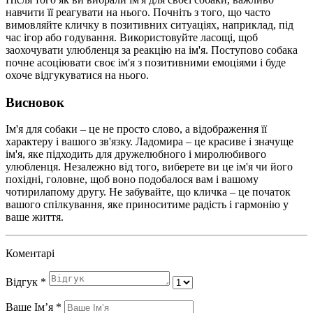
навчити її реагувати на нього. Почніть з того, що часто
вимовляйте кличку в позитивних ситуаціях, наприклад, під
час ігор або годування. Використовуйте ласощі, щоб
заохочувати улюбленця за реакцію на ім'я. Поступово собака
почне асоціювати своє ім'я з позитивними емоціями і буде
охоче відгукуватися на нього.
Висновок
Ім'я для собаки – це не просто слово, а відображення її
характеру і вашого зв'язку. Ладомира – це красиве і значуще
ім'я, яке підходить для дружелюбного і миролюбивого
улюбленця. Незалежно від того, виберете ви це ім'я чи його
похідні, головне, щоб воно подобалося вам і вашому
чотирилапому другу. Не забувайте, що кличка – це початок
вашого спілкування, яке приноситиме радість і гармонію у
ваше життя.
Коментарі
Відгук
*
Ваше Імʼя
*