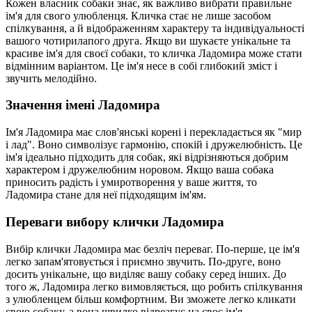
Кожен власник собаки знає, як важливо вибрати правильне
ім'я для свого улюбленця. Кличка стає не лише засобом
спілкування, а й відображенням характеру та індивідуальності
вашого чотирилапого друга. Якщо ви шукаєте унікальне та
красиве ім'я для своєї собаки, то кличка Ладомира може стати
відмінним варіантом. Це ім'я несе в собі глибокий зміст і
звучить мелодійно.
Значення імені Ладомира
Ім'я Ладомира має слов'янські корені і перекладається як "мир
і лад". Воно символізує гармонію, спокій і дружелюбність. Це
ім'я ідеально підходить для собак, які відрізняються добрим
характером і дружелюбним норовом. Якщо ваша собака
приносить радість і умиротворення у ваше життя, то
Ладомира стане для неї підходящим ім'ям.
Переваги вибору клички Ладомира
Вибір клички Ладомира має безліч переваг. По-перше, це ім'я
легко запам'ятовується і приємно звучить. По-друге, воно
досить унікальне, що виділяє вашу собаку серед інших. До
того ж, Ладомира легко вимовляється, що робить спілкування
з улюбленцем більш комфортним. Ви зможете легко кликати
свою собаку, а вона швидко відреагує на своє ім'я.