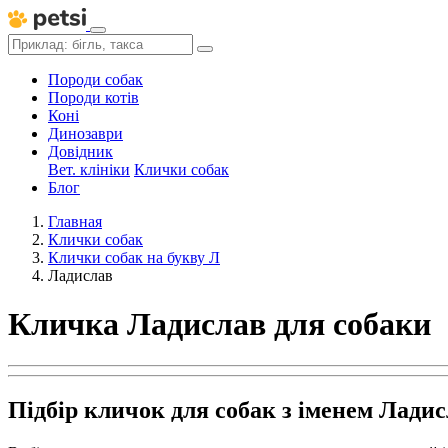
Породи собак
Породи котів
Коні
Динозаври
Довідник
Вет. клініки
Клички собак
Блог
Главная
Клички собак
Клички собак на букву Л
Ладислав
Кличка Ладислав для собаки
Підбір кличок для собак з іменем Лади