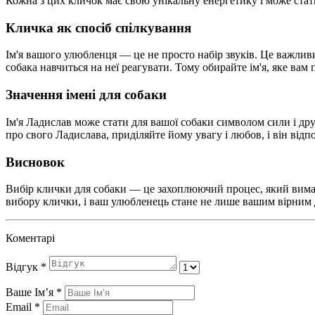
Кожна з цих кличок має свою унікальну енергетику і може стат
Кличка як спосіб спілкування
Ім'я вашого улюбленця — це не просто набір звуків. Це важли
собака навчиться на неї реагувати. Тому обирайте ім'я, яке вам
Значення імені для собаки
Ім'я Ладислав може стати для вашої собаки символом сили і др
про свого Ладислава, приділяйте йому увагу і любов, і він відп
Висновок
Вибір клички для собаки — це захоплюючий процес, який вимага
вибору клички, і ваш улюбленець стане не лише вашим вірним 
Коментарі
Відгук
*
Ваше Імʼя
*
Email
*