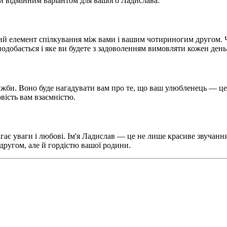
и відмінним варіантом для вашого Ладислава.
вий елемент спілкування між вами і вашим чотириногим другом. 
 подобається і яке ви будете з задоволенням вимовляти кожен день
ужби. Воно буде нагадувати вам про те, що ваш улюбленець — це
овість вам взаємністю.
є уваги і любові. Ім'я Ладислав — це не лише красиве звучання,
другом, але й гордістю вашої родини.