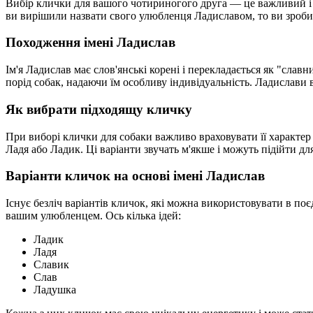
Вибір клички для вашого чотириногого друга — це важливий і в
ви вирішили назвати свого улюбленця Ладиславом, то ви зробили 
Походження імені Ладислав
Ім'я Ладислав має слов'янські корені і перекладається як "славн
порід собак, надаючи їм особливу індивідуальність. Ладислави 
Як вибрати підходящу кличку
При виборі клички для собаки важливо враховувати її характер 
Ладя або Ладик. Ці варіанти звучать м'якше і можуть підійти д
Варіанти кличок на основі імені Ладислав
Існує безліч варіантів кличок, які можна використовувати в поє
вашим улюбленцем. Ось кілька ідей:
Ладик
Ладя
Славик
Слав
Ладушка