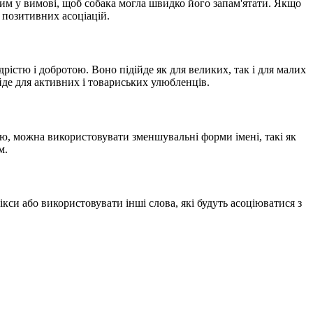
ким у вимові, щоб собака могла швидко його запам'ятати. Якщо
ч позитивних асоціацій.
дрістю і добротою. Воно підійде як для великих, так і для малих
йде для активних і товариських улюбленців.
ією, можна використовувати зменшувальні форми імені, такі як
м.
кси або використовувати інші слова, які будуть асоціюватися з