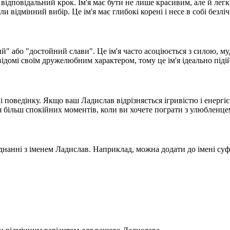
ідповідальний крок. Ім'я має бути не лише красивим, але й лег
відмінний вибір. Це ім'я має глибокі корені і несе в собі безлі
ий" або "достойний слави". Це ім'я часто асоціюється з силою, му
відомі своїм дружелюбним характером, тому це ім'я ідеально піді
і поведінку. Якщо ваш Ладислав відрізняється ігривістю і енерг
ля більш спокійних моментів, коли ви хочете пограти з улюбленце
днанні з іменем Ладислав. Наприклад, можна додати до імені суфі