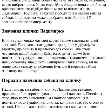
улюбленця. Якщо ваша собака активна та грайлива, можливо,
варто вибрати щось більш енергійне. Якщо ж вона спокійна та
врівноважена, то підійде більш м'яке та ніжне ім'я, як
Ладимирко. По-друге, врахуйте породу та зовнішній вигляд
собаки. Іноді кличка може відображати особливості її
зовнішності або темпераменту.
Значення клички Ладимирко
Кличка Ладимирко має свої корені і може викликати різні
асоціації. Вона може нагадувати про доброту, дружбу та
вірність, що робить її ідеальною для собаки, яка стане
частиною вашої родини. Крім того, це ім'я може бути
пов'язане з культурними та історичними традиціями, що додає
йому особливу значущість. Вибираючи таку кличку, ви не
лише даєте своєму улюбленцю ім'я, але й передаєте йому
частинку вашої історії.
Поради з навчання собаки на кличку
Після того як ви вибрали кличку Ладимирко, важливо
правильно її використовувати в процесі навчання. Почніть з
того, щоб часто вимовляти ім'я вашого улюбленця в
позитивних ситуаціях, наприклад, коли він грає або отримує
ласощі. Це допоможе собаці асоціювати своє ім'я з чимось