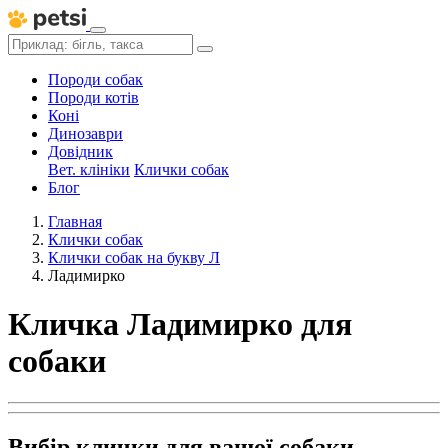
Породи собак
Породи котів
Коні
Динозаври
Довідник
Вет. клініки
Клички собак
Блог
Главная
Клички собак
Клички собак на букву Л
Ладимирко
Кличка Ладимирко для
собаки
Вибір клички для вашої собаки