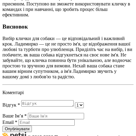
приємним. Поступово ви зможете використовувати кличку в
командах і при навчанні, що зробить процес більш
ефективним.
Висновок
Вибір клички для собаки — це відповідальний і важливий
крок. Ладимирко — це не просто ім'я, це відображення вашої
любові та турботи про улюбленця. Приділіть час на вибір, і ви
побачите, як ваша собака відгукнеться на своє нове ім'я. Не
забувайте, що кличка повинна бути унікальною, але водночас
простою та зручною для вимови. Нехай ваша собака стане
вашим вірним супутником, а ім'я Ладимирко звучить у
вашому домі з любов'ю та радістю.
Коментарі
Відгук
*
Ваше Імʼя
*
Email
*
Опублікувати