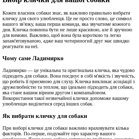
Кожен власник собаки знає, як важливо правильно вибрати
кличку для свого улюбленця. Це не просто слово, це символ
вашого зв'язку, ваша перша команда, яка звучатиме кожного
дня. Кличка повинна бути не лише красивою, але й зручною
для вимови. Важливо, щоб вона була короткою та легко
запам'ятовуваною, адже ваш чотириногий друг має швидко
реагувати на неї.
Чому саме Ладимирко
Ладимирко — це унікальна та оригінальна кличка, яка чудово
підходить для собаки. Вона поєднує в собі м'якість і звучність,
що робить її приємною для слуху. Кличка викликає асоціації з
дружелюбністю та теплом, що ідеально підходить для собаки,
яка стане вашим вірним другом і компаньйоном.
Використання такої незвичайної клички допоможе вашому
улюбленцю виділитися серед інших собак.
Як вибрати кличку для собаки
При виборі клички для собаки важливо враховувати кілька
факторів. По-перше, подумайте про характер вашого