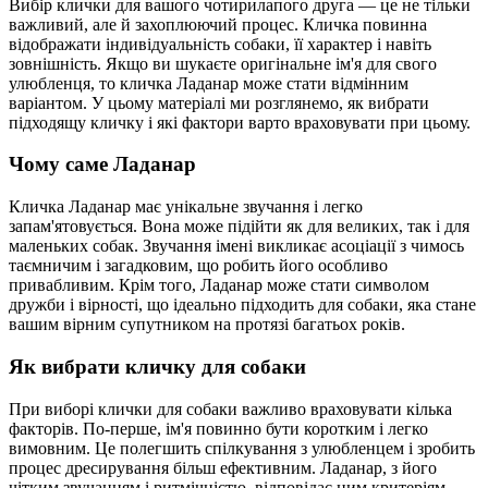
Вибір клички для вашого чотирилапого друга — це не тільки
важливий, але й захоплюючий процес. Кличка повинна
відображати індивідуальність собаки, її характер і навіть
зовнішність. Якщо ви шукаєте оригінальне ім'я для свого
улюбленця, то кличка Ладанар може стати відмінним
варіантом. У цьому матеріалі ми розглянемо, як вибрати
підходящу кличку і які фактори варто враховувати при цьому.
Чому саме Ладанар
Кличка Ладанар має унікальне звучання і легко
запам'ятовується. Вона може підійти як для великих, так і для
маленьких собак. Звучання імені викликає асоціації з чимось
таємничим і загадковим, що робить його особливо
привабливим. Крім того, Ладанар може стати символом
дружби і вірності, що ідеально підходить для собаки, яка стане
вашим вірним супутником на протязі багатьох років.
Як вибрати кличку для собаки
При виборі клички для собаки важливо враховувати кілька
факторів. По-перше, ім'я повинно бути коротким і легко
вимовним. Це полегшить спілкування з улюбленцем і зробить
процес дресирування більш ефективним. Ладанар, з його
чітким звучанням і ритмічністю, відповідає цим критеріям.