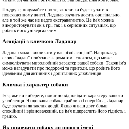
По-друге, подумайте про те, як кличка буде звучати в
повсякденному житті. Ладанар звучить досить оригінально,
але в той же час не надто екстравагантно. Це ім'я можна
використовувати як в грі, так і в серйозних ситуаціях, що
робить його універсальним.
Асоціації з кличкою Ладанар
Ладанар може викликати у вас різні асоціації. Наприклад,
слово "ладан" пов'язане з ароматом і спокоєм, що може
символізувати миролюбний характер вашої собаки. Також ім'я
може нагадувати про подорожі та пригоди, що робить його
ідеальним для активних і допитливих улюбленців.
Кличка і характер собаки
Ім'я, яке ви виберете, повинно відповідати характеру вашого
улюбленця. Якщо ваша собака грайлива і енергійна, Ладанар
буде звучати як заклик до дії. Якщо ж ваш друг більш
спокійний і врівноважений, це ім'я підкреслить його гідність і
грацію.
Як привчити собаку до нового імені