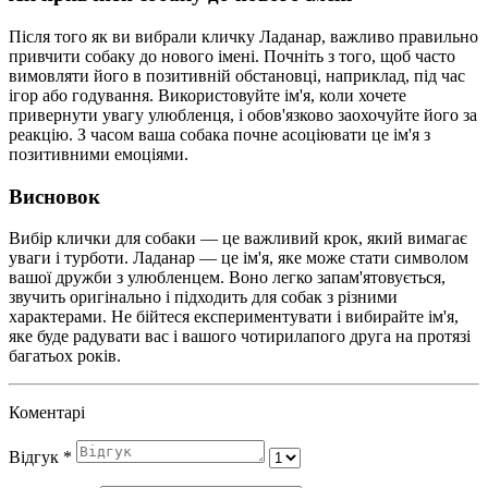
Після того як ви вибрали кличку Ладанар, важливо правильно
привчити собаку до нового імені. Почніть з того, щоб часто
вимовляти його в позитивній обстановці, наприклад, під час
ігор або годування. Використовуйте ім'я, коли хочете
привернути увагу улюбленця, і обов'язково заохочуйте його за
реакцію. З часом ваша собака почне асоціювати це ім'я з
позитивними емоціями.
Висновок
Вибір клички для собаки — це важливий крок, який вимагає
уваги і турботи. Ладанар — це ім'я, яке може стати символом
вашої дружби з улюбленцем. Воно легко запам'ятовується,
звучить оригінально і підходить для собак з різними
характерами. Не бійтеся експериментувати і вибирайте ім'я,
яке буде радувати вас і вашого чотирилапого друга на протязі
багатьох років.
Коментарі
Відгук
*