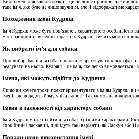
Вибір імені для вашої собаки – це не лише приємне, але й від
таке ім’я, яке буде не лише звучним, але й відображатиме хара
Походження імені Кудряш
Ім’я Кудряш може бути пов’язане з характерною особливістю вашо
має грайливий і веселий характер. Кудряш звучить мило і при
Як вибрати ім’я для собаки
При виборі імені для собаки важливо враховувати кілька факто
реагувати на нього. Кудряш – це ім’я, яке легко вимовляється і
Імена, які можуть підійти до Кудряша
Якщо ви хочете трохи поекспериментувати з ім’ям Кудряш, ви мо
імені, але додадуть йому унікальності. Також можна використо
Імена в залежності від характеру собаки
Ім’я Кудряш може підійти для собак з різними характерами. Як
спокійний і ласкавий, підійдуть такі варіанти, як Ласкун або Н
Поради щодо використання імені