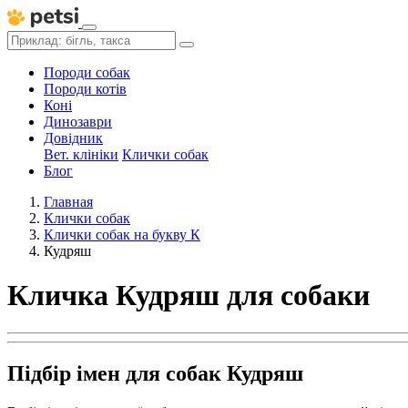
Породи собак
Породи котів
Коні
Динозаври
Довідник
Вет. клініки
Клички собак
Блог
Главная
Клички собак
Клички собак на букву К
Кудряш
Кличка Кудряш для собаки
Підбір імен для собак Кудряш