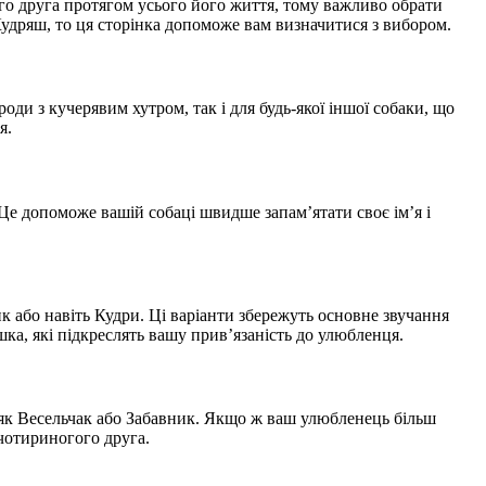
ого друга протягом усього його життя, тому важливо обрати
 Кудряш, то ця сторінка допоможе вам визначитися з вибором.
оди з кучерявим хутром, так і для будь-якої іншої собаки, що
я.
Це допоможе вашій собаці швидше запам’ятати своє ім’я і
к або навіть Кудри. Ці варіанти збережуть основне звучання
ка, які підкреслять вашу прив’язаність до улюбленця.
, як Весельчак або Забавник. Якщо ж ваш улюбленець більш
 чотириногого друга.