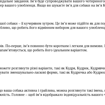
повідальне завдання. Ім’я буде супроводжувати вашого чотириног
ктер вашого улюбленця. Якщо ви шукаєте ім’я для собаки на ім’я
ї собаки – її кучерявим хутром. Це ім’я може підійти як для пор
вабливо, що робить його відмінним вибором для вашого улюбленц
рів. По-перше, ім’я повинно бути коротким і легким для вимови. 
 запам’ятовується, що робить його ідеальним варіантом.
жете розглянути різні варіанти, такі як Кудря, Кудрик, Кудрявчи
вувати зменшувально-ласкові форми, такі як Кудричка або Кудрюш
що ваша собака активна і грайлива, можна розглянути такі імена
іжність. Головне – щоб ім’я відображало індивідуальність вашого