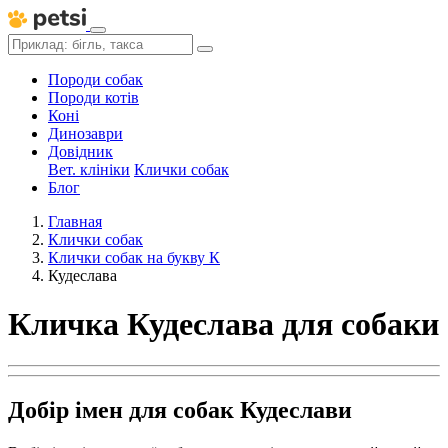
Породи собак
Породи котів
Коні
Динозаври
Довідник
Вет. клініки
Клички собак
Блог
Главная
Клички собак
Клички собак на букву К
Кудеслава
Кличка Кудеслава для собаки
Добір імен для собак Кудеслави