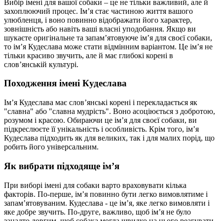
Вибір імені для вашої собаки – це не тільки важливий, але й
захоплюючий процес. Ім’я стає частиною життя вашого
улюбленця, і воно повинно відображати його характер,
зовнішність або навіть ваші власні уподобання. Якщо ви
шукаєте оригінальне та запам’ятовуюче ім’я для своєї собаки,
то ім’я Кудеслава може стати відмінним варіантом. Це ім’я не
тільки красиво звучить, але й має глибокі корені в
слов’янській культурі.
Походження імені Кудеслава
Ім’я Кудеслава має слов’янські корені і перекладається як
"славна" або "славна мудрість". Воно асоціюється з добротою,
розумом і красою. Обираючи це ім’я для своєї собаки, ви
підкреслюєте її унікальність і особливість. Крім того, ім’я
Кудеслава підходить як для великих, так і для малих порід, що
робить його універсальним.
Як вибрати підходяще ім’я
При виборі імені для собаки варто враховувати кілька
факторів. По-перше, ім’я повинно бути легко вимовлятиме і
запам’ятовуваним. Кудеслава - це ім’я, яке легко вимовляти і
яке добре звучить. По-друге, важливо, щоб ім’я не було
занадто довгим, щоб собака могла швидко на нього реагувати.