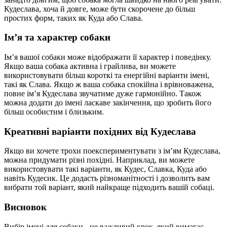
Кудеслава, хоча й довге, може бути скорочене до більш
простих форм, таких як Куда або Слава.
Ім’я та характер собаки
Ім’я вашої собаки може відображати її характер і поведінку.
Якщо ваша собака активна і грайлива, ви можете
використовувати більш короткі та енергійні варіанти імені,
такі як Слава. Якщо ж ваша собака спокійна і врівноважена,
повне ім’я Кудеслава звучатиме дуже гармонійно. Також
можна додати до імені ласкаве закінчення, що зробить його
більш особистим і близьким.
Креативні варіанти похідних від Кудеслава
Якщо ви хочете трохи поекспериментувати з ім’ям Кудеслава,
можна придумати різні похідні. Наприклад, ви можете
використовувати такі варіанти, як Кудес, Славка, Куда або
навіть Кудесик. Це додасть різноманітності і дозволить вам
вибрати той варіант, який найкраще підходить вашій собаці.
Висновок
Вибір імені для собаки - це важливий крок, який вимагає