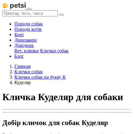
Породи собак
Породи котів
Коні
Динозаври
Довідник
Вет. клініки
Клички собак
Блог
Главная
Клички собак
Клички собак на букву К
Куделяр
Кличка Куделяр для собаки
Добір кличок для собак Куделяр