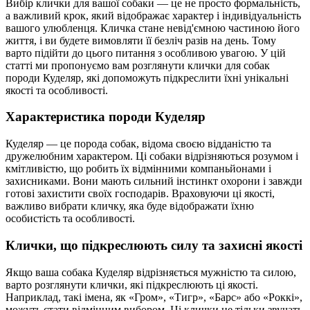
Вибір клички для вашої собаки — це не просто формальність,
а важливий крок, який відображає характер і індивідуальність
вашого улюбленця. Кличка стане невід'ємною частиною його
життя, і ви будете вимовляти її безліч разів на день. Тому
варто підійти до цього питання з особливою увагою. У цій
статті ми пропонуємо вам розглянути клички для собак
породи Куделяр, які допоможуть підкреслити їхні унікальні
якості та особливості.
Характеристика породи Куделяр
Куделяр — це порода собак, відома своєю відданістю та
дружелюбним характером. Ці собаки відрізняються розумом і
кмітливістю, що робить їх відмінними компаньйонами і
захисниками. Вони мають сильний інстинкт охорони і завжди
готові захистити своїх господарів. Враховуючи ці якості,
важливо вибрати кличку, яка буде відображати їхню
особистість та особливості.
Клички, що підкреслюють силу та захисні якості
Якщо ваша собака Куделяр відрізняється мужністю та силою,
варто розглянути клички, які підкреслюють ці якості.
Наприклад, такі імена, як «Гром», «Тигр», «Барс» або «Роккі»,
можуть стати відмінним вибором. Ці клички не тільки звучать