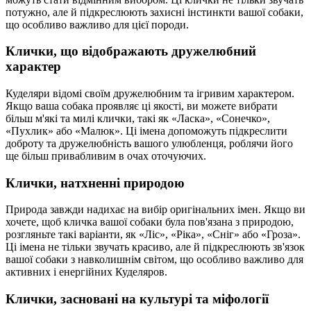
потужно, але й підкреслюють захисні інстинкти вашої собаки,
що особливо важливо для цієї породи.
Клички, що відображають дружелюбний
характер
Куделяри відомі своїм дружелюбним та ігривим характером.
Якщо ваша собака проявляє ці якості, ви можете вибрати
більш м'які та милі клички, такі як «Ласка», «Сонечко»,
«Пухлик» або «Малюк». Ці імена допоможуть підкреслити
доброту та дружелюбність вашого улюбленця, роблячи його
ще більш привабливим в очах оточуючих.
Клички, натхненні природою
Природа завжди надихає на вибір оригінальних імен. Якщо ви
хочете, щоб кличка вашої собаки була пов'язана з природою,
розгляньте такі варіанти, як «Ліс», «Ріка», «Сніг» або «Гроза».
Ці імена не тільки звучать красиво, але й підкреслюють зв'язок
вашої собаки з навколишнім світом, що особливо важливо для
активних і енергійних Куделяров.
Клички, засновані на культурі та міфології