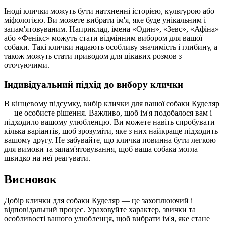
Іноді клички можуть бути натхненні історією, культурою або
міфологією. Ви можете вибрати ім'я, яке буде унікальним і
запам'ятовуваним. Наприклад, імена «Один», «Зевс», «Афіна»
або «Фенікс» можуть стати відмінним вибором для вашої
собаки. Такі клички надають особливу значимість і глибину, а
також можуть стати приводом для цікавих розмов з
оточуючими.
Індивідуальний підхід до вибору клички
В кінцевому підсумку, вибір клички для вашої собаки Куделяр
— це особисте рішення. Важливо, щоб ім'я подобалося вам і
підходило вашому улюбленцю. Ви можете навіть спробувати
кілька варіантів, щоб зрозуміти, яке з них найкраще підходить
вашому другу. Не забувайте, що кличка повинна бути легкою
для вимови та запам'ятовування, щоб ваша собака могла
швидко на неї реагувати.
Висновок
Добір клички для собаки Куделяр — це захоплюючий і
відповідальний процес. Ураховуйте характер, звички та
особливості вашого улюбленця, щоб вибрати ім'я, яке стане