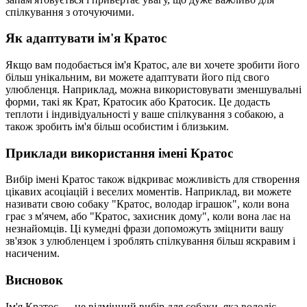
спілкування з оточуючими.
Як адаптувати ім'я Кратос
Якщо вам подобається ім'я Кратос, але ви хочете зробити його
більш унікальним, ви можете адаптувати його під свого
улюбленця. Наприклад, можна використовувати зменшувальні
форми, такі як Крат, Кратосик або Кратосик. Це додасть
теплоти і індивідуальності у ваше спілкування з собакою, а
також зробить ім'я більш особистим і близьким.
Приклади використання імені Кратос
Вибір імені Кратос також відкриває можливість для створення
цікавих асоціацій і веселих моментів. Наприклад, ви можете
називати свою собаку "Кратос, володар іграшок", коли вона
грає з м'ячем, або "Кратос, захисник дому", коли вона лає на
незнайомців. Ці кумедні фрази допоможуть зміцнити вашу
зв'язок з улюбленцем і зроблять спілкування більш яскравим і
насиченим.
Висновок
Ім'я Кратос — це відмінний вибір для собаки, яка володіє