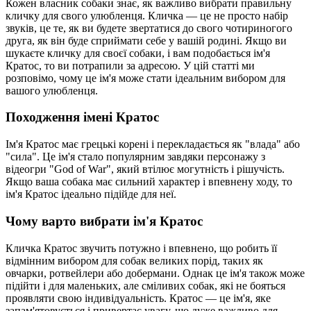
Кожен власник собаки знає, як важливо вибрати правильну
кличку для свого улюбленця. Кличка — це не просто набір
звуків, це те, як ви будете звертатися до свого чотириногого
друга, як він буде сприймати себе у вашій родині. Якщо ви
шукаєте кличку для своєї собаки, і вам подобається ім'я
Кратос, то ви потрапили за адресою. У цій статті ми
розповімо, чому це ім'я може стати ідеальним вибором для
вашого улюбленця.
Походження імені Кратос
Ім'я Кратос має грецькі корені і перекладається як "влада" або
"сила". Це ім'я стало популярним завдяки персонажу з
відеогри "God of War", який втілює могутність і рішучість.
Якщо ваша собака має сильний характер і впевнену ходу, то
ім'я Кратос ідеально підійде для неї.
Чому варто вибрати ім'я Кратос
Кличка Кратос звучить потужно і впевнено, що робить її
відмінним вибором для собак великих порід, таких як
овчарки, ротвейлери або добермани. Однак це ім'я також може
підійти і для маленьких, але сміливих собак, які не бояться
проявляти свою індивідуальність. Кратос — це ім'я, яке
запам'ятовується і привертає увагу, що дуже важливо для