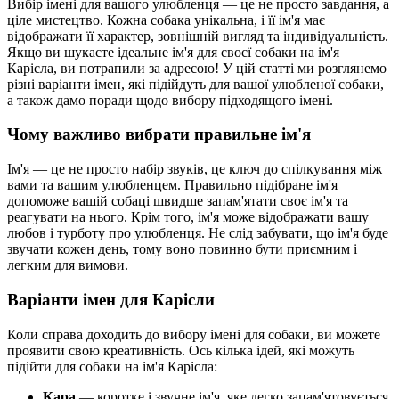
Вибір імені для вашого улюбленця — це не просто завдання, а
ціле мистецтво. Кожна собака унікальна, і її ім'я має
відображати її характер, зовнішній вигляд та індивідуальність.
Якщо ви шукаєте ідеальне ім'я для своєї собаки на ім'я
Карісла, ви потрапили за адресою! У цій статті ми розглянемо
різні варіанти імен, які підійдуть для вашої улюбленої собаки,
а також дамо поради щодо вибору підходящого імені.
Чому важливо вибрати правильне ім'я
Ім'я — це не просто набір звуків, це ключ до спілкування між
вами та вашим улюбленцем. Правильно підібране ім'я
допоможе вашій собаці швидше запам'ятати своє ім'я та
реагувати на нього. Крім того, ім'я може відображати вашу
любов і турботу про улюбленця. Не слід забувати, що ім'я буде
звучати кожен день, тому воно повинно бути приємним і
легким для вимови.
Варіанти імен для Карісли
Коли справа доходить до вибору імені для собаки, ви можете
проявити свою креативність. Ось кілька ідей, які можуть
підійти для собаки на ім'я Карісла:
Кара
— коротке і звучне ім'я, яке легко запам'ятовується.