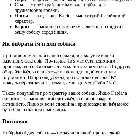
Сла
— миле і грайливе ім'я, яке підійде для
дружелюбної собаки.
Лиска
— якщо ваша Карісла має хитрий і грайливий
характер.
Карасі
— грайливе і веселое ім'я, яке точно виділить
вашу собаку серед інших.
Як вибрати ім'я для собаки
При виборі імені для вашої собаки, враховуйте кілька
важливих факторів. По-перше, ім'я має бути коротким і
простим, щоб собака могла легко його запам'ятати. По-друге,
обирайте ім'я, яке не схоже на команди, щоб уникнути
плутанини. Наприклад, імена, що починаються на "К",
можуть перетинатися з командами "До мене" або "Ко".
Також подумайте про характер вашої собаки. Якщо Карісла
енергійна і грайлива, виберіть ім'я, яке відображає її
активність. Якщо ж вона спокійна і врівноважена, ім'я може
бути більш ніжним і ласкавим.
Висновок
Вибір імені для собаки — це захоплюючий процес, який