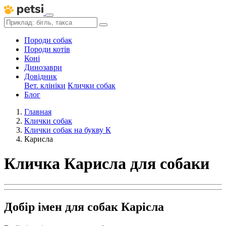
Породи собак
Породи котів
Коні
Динозаври
Довідник
Вет. клініки
Клички собак
Блог
Главная
Клички собак
Клички собак на букву К
Карисла
Кличка Карисла для собаки
Добір імен для собак Карісла