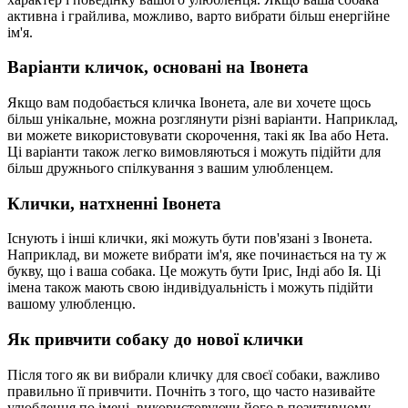
активна і грайлива, можливо, варто вибрати більш енергійне
ім'я.
Варіанти кличок, основані на Івонета
Якщо вам подобається кличка Івонета, але ви хочете щось
більш унікальне, можна розглянути різні варіанти. Наприклад,
ви можете використовувати скорочення, такі як Іва або Нета.
Ці варіанти також легко вимовляються і можуть підійти для
більш дружнього спілкування з вашим улюбленцем.
Клички, натхненні Івонета
Існують і інші клички, які можуть бути пов'язані з Івонета.
Наприклад, ви можете вибрати ім'я, яке починається на ту ж
букву, що і ваша собака. Це можуть бути Ірис, Інді або Ія. Ці
імена також мають свою індивідуальність і можуть підійти
вашому улюбленцю.
Як привчити собаку до нової клички
Після того як ви вибрали кличку для своєї собаки, важливо
правильно її привчити. Почніть з того, що часто називайте
улюбленця по імені, використовуючи його в позитивному