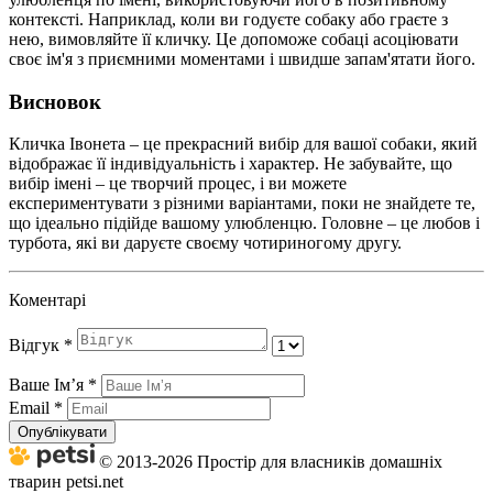
контексті. Наприклад, коли ви годуєте собаку або граєте з
нею, вимовляйте її кличку. Це допоможе собаці асоціювати
своє ім'я з приємними моментами і швидше запам'ятати його.
Висновок
Кличка Івонета – це прекрасний вибір для вашої собаки, який
відображає її індивідуальність і характер. Не забувайте, що
вибір імені – це творчий процес, і ви можете
експериментувати з різними варіантами, поки не знайдете те,
що ідеально підійде вашому улюбленцю. Головне – це любов і
турбота, які ви даруєте своєму чотириногому другу.
Коментарі
Відгук
*
Ваше Імʼя
*
Email
*
Опублікувати
© 2013-2026 Простір для власників домашніх
тварин petsi.net