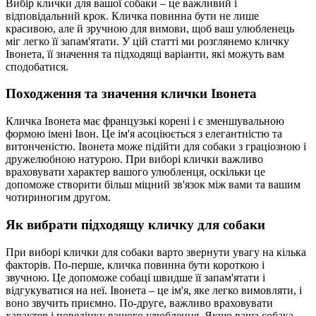
Вибір клички для вашої собаки – це важливий і
відповідальний крок. Кличка повинна бути не лише
красивою, але й зручною для вимови, щоб ваш улюбленець
міг легко її запам'ятати. У цій статті ми розглянемо кличку
Івонета, її значення та підходящі варіанти, які можуть вам
сподобатися.
Походження та значення клички Івонета
Кличка Івонета має французькі корені і є зменшувальною
формою імені Івон. Це ім'я асоціюється з елегантністю та
витонченістю. Івонета може підійти для собаки з граціозною і
дружелюбною натурою. При виборі клички важливо
враховувати характер вашого улюбленця, оскільки це
допоможе створити більш міцний зв'язок між вами та вашим
чотириногим другом.
Як вибрати підходящу кличку для собаки
При виборі клички для собаки варто звернути увагу на кілька
факторів. По-перше, кличка повинна бути короткою і
звучною. Це допоможе собаці швидше її запам'ятати і
відгукуватися на неї. Івонета – це ім'я, яке легко вимовляти, і
воно звучить приємно. По-друге, важливо враховувати
характер і поведінку вашого улюбленця. Якщо ваша собака