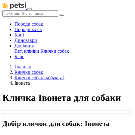
Породи собак
Породи котів
Коні
Динозаври
Довідник
Вет. клініки
Клички собак
Блог
Главная
Клички собак
Клички собак на букву І
Івонета
Кличка Івонета для собаки
Добір кличок для собак: Івонета