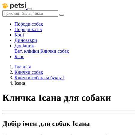
Породи собак
Породи котів
Коні
Динозаври
Довідник
Вет. клініки
Клички собак
Блог
Главная
Клички собак
Клички собак на букву І
Ісана
Кличка Ісана для собаки
Добір імен для собак Ісана