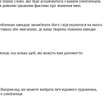
це перше слово, яке буде асоціюватися з вашим улюбленцем,
ся деякими цікавими фактами про значення імен.
улюбленцю швидше запам'ятати його і відгукуватися на нього.
иставках або змаганнях, де ваша тварина повинна швидко
нця, ось кілька ідей, які можуть вам допомогти:
. Наприклад, ви можете вибрати ім'я відомого художника,
го улюбленця.