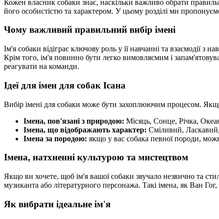
Кожен власник собаки знає, наскільки важливо обрати правильне
його особистістю та характером. У цьому розділі ми пропонуємо
Чому важливий правильний вибір імені
Ім'я собаки відіграє ключову роль у її навчанні та взаємодії 
Крім того, ім'я повинно бути легко вимовляємим і запам'ятову
реагувати на команди.
Ідеї для імен для собак Ісана
Вибір імені для собаки може бути захоплюючим процесом. Якщо в
Імена, пов'язані з природою:
Місяць, Сонце, Річка, Океа
Імена, що відображають характер:
Сміливий, Ласкавий,
Імена за породою:
якщо у вас собака певної породи, можна
Імена, натхненні культурою та мистецтвом
Якщо ви хочете, щоб ім'я вашої собаки звучало незвично та сти
музиканта або літературного персонажа. Такі імена, як Ван Го
Як вибрати ідеальне ім'я