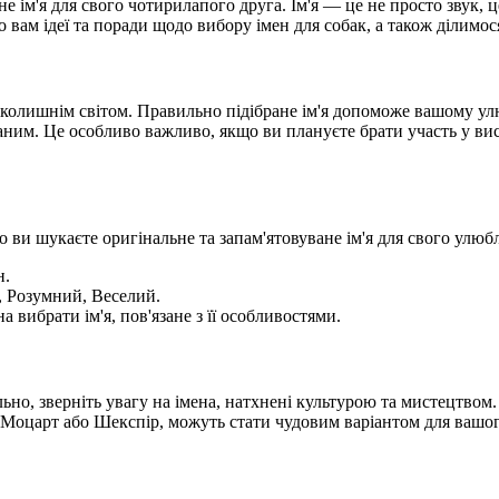
 ім'я для свого чотирилапого друга. Ім'я — це не просто звук, 
 вам ідеї та поради щодо вибору імен для собак, а також ділимо
з навколишнім світом. Правильно підібране ім'я допоможе вашому 
ваним. Це особливо важливо, якщо ви плануєте брати участь у в
и шукаєте оригінальне та запам'ятовуване ім'я для свого улюбле
н.
 Розумний, Веселий.
 вибрати ім'я, пов'язане з її особливостями.
льно, зверніть увагу на імена, натхнені культурою та мистецтвом
г, Моцарт або Шекспір, можуть стати чудовим варіантом для вашо