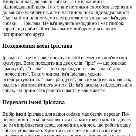
Вибір клички для вашої собаки — це важливий і
відповідальний крок. Ім'я стане не тільки способом звернення
до вашого улюбленця, але й частиною його індивідуальності.
Сьогодні ми пропонуємо вам розглянути унікальне ім'я для
собаки — Іріслава. Це ім'я звучить мелодійно і має глибокі
корені, що робить його ідеальним вибором для вашого
чотириногого друга.
Походження імені Іріслава
Іріслава — це ім'я, яке поєднує в собі елементи слов'янської
культури. Воно походить від двох слів: "іріс" — що означає
"райдуга", і "слава" — що перекладається як "слава" або
"почесність". Таким чином, ім'я Іріслава можна
інтерпретувати як "слава райдуги", що символізує яскравість,
радість і різноманітність життя. Це ім'я ідеально підходить для
собак, які приносять радість і щастя у ваше життя.
Переваги імені Іріслава
Вибір імені Іріслава для вашої собаки має безліч переваг. По-
перше, воно легко вимовляється і запам'ятовується. По-друге,
це ім'я вирізняється серед звичайних кличок, що робить вашу
собаку унікальною. Крім того, ім'я несе в собі позитивну
енергетику, що може сприяти гарному настрою як у вас, так і