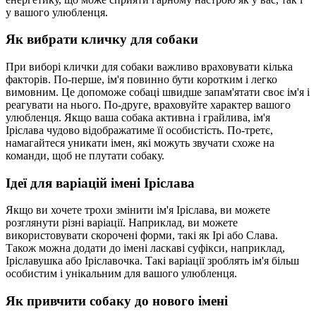
у вашого улюбленця.
Як вибрати кличку для собаки
При виборі клички для собаки важливо враховувати кілька
факторів. По-перше, ім'я повинно бути коротким і легко
вимовним. Це допоможе собаці швидше запам'ятати своє ім'я і
реагувати на нього. По-друге, враховуйте характер вашого
улюбленця. Якщо ваша собака активна і грайлива, ім'я
Іріслава чудово відображатиме її особистість. По-третє,
намагайтеся уникати імен, які можуть звучати схоже на
команди, щоб не плутати собаку.
Ідеї для варіацій імені Іріслава
Якщо ви хочете трохи змінити ім'я Іріслава, ви можете
розглянути різні варіації. Наприклад, ви можете
використовувати скорочені форми, такі як Ірі або Слава.
Також можна додати до імені ласкаві суфікси, наприклад,
Іріславушка або Іріславочка. Такі варіації зроблять ім'я більш
особистим і унікальним для вашого улюбленця.
Як привчити собаку до нового імені