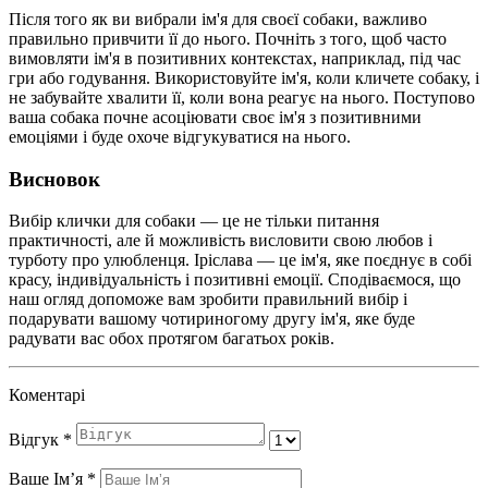
Після того як ви вибрали ім'я для своєї собаки, важливо
правильно привчити її до нього. Почніть з того, щоб часто
вимовляти ім'я в позитивних контекстах, наприклад, під час
гри або годування. Використовуйте ім'я, коли кличете собаку, і
не забувайте хвалити її, коли вона реагує на нього. Поступово
ваша собака почне асоціювати своє ім'я з позитивними
емоціями і буде охоче відгукуватися на нього.
Висновок
Вибір клички для собаки — це не тільки питання
практичності, але й можливість висловити свою любов і
турботу про улюбленця. Іріслава — це ім'я, яке поєднує в собі
красу, індивідуальність і позитивні емоції. Сподіваємося, що
наш огляд допоможе вам зробити правильний вибір і
подарувати вашому чотириногому другу ім'я, яке буде
радувати вас обох протягом багатьох років.
Коментарі
Відгук
*
Ваше Імʼя
*