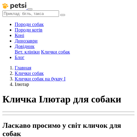
Породи собак
Породи котів
Коні
Динозаври
Довідник
Вет. клініки
Клички собак
Блог
Главная
Клички собак
Клички собак на букву І
Ілютар
Кличка Ілютар для собаки
Ласкаво просимо у світ кличок для
собак