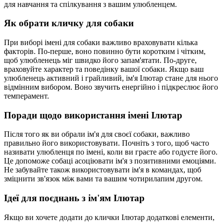
для навчання та спілкування з вашим улюбленцем.
Як обрати кличку для собаки
При виборі імені для собаки важливо враховувати кілька
факторів. По-перше, воно повинно бути коротким і чітким,
щоб улюбленець міг швидко його запам'ятати. По-друге,
враховуйте характер та поведінку вашої собаки. Якщо ваш
улюбленець активний і грайливий, ім'я Ілютар стане для нього
відмінним вибором. Воно звучить енергійно і підкреслює його
темперамент.
Поради щодо використання імені Ілютар
Після того як ви обрали ім'я для своєї собаки, важливо
правильно його використовувати. Почніть з того, щоб часто
називати улюбленця по імені, коли ви граєте або годуєте його.
Це допоможе собаці асоціювати ім'я з позитивними емоціями.
Не забувайте також використовувати ім'я в командах, щоб
зміцнити зв'язок між вами та вашим чотирилапим другом.
Ідеї для поєднань з ім'ям Ілютар
Якщо ви хочете додати до клички Ілютар додаткові елементи,