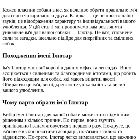
Кожен власник собаки знає, як важливо обрати правильне ім'я
для свого чотирилапого друга. Кличка — це не просто набір
звуків, це відображення характеру та індивідуальності вашого
улюбленця. У цій статті ми пропонуємо вам розглянути
унікальне ім'я для вашої собаки — Ілютар. Це ім'я, сповнене
сили та загадки, ідеально підійде для енергійних та сміливих
собак.
Походження імені Ілютар
Ім'я Ілютар має свої корені в давніх міфах та легендах. Воно
асоціюється з сильними та благородними істотами, що робить
його підходящим для собак, які мають видатні якості.
Обираючи це ім'я, ви підкреслюєте унікальність та велич
вашого улюбленця.
Чому варто обрати ім'я Ілютар
Вибір імені Ілютар для вашої собаки може стати відмінним
рішенням з кількох причин. По-перше, воно звучить
оригінально і запам'ятовується з першого разу. По-друге, це
ім'я несе в собі позитивні асоціації, пов'язані з силою та
відданістю. По-третє, Ілютар легко вимовляється, що важливо