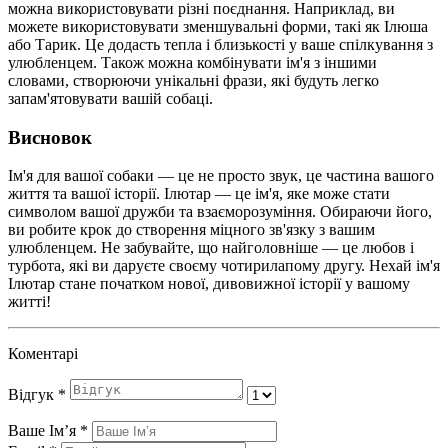
можна використовувати різні поєднання. Наприклад, ви
можете використовувати зменшувальні форми, такі як Ілюша
або Тарик. Це додасть тепла і близькості у ваше спілкування з
улюбленцем. Також можна комбінувати ім'я з іншими
словами, створюючи унікальні фрази, які будуть легко
запам'ятовувати вашій собаці.
Висновок
Ім'я для вашої собаки — це не просто звук, це частина вашого
життя та вашої історії. Ілютар — це ім'я, яке може стати
символом вашої дружби та взаєморозуміння. Обираючи його,
ви робите крок до створення міцного зв'язку з вашим
улюбленцем. Не забувайте, що найголовніше — це любов і
турбота, які ви даруєте своєму чотирилапому другу. Нехай ім'я
Ілютар стане початком нової, дивовижної історії у вашому
житті!
Коментарі
Відгук
*
Ваше Імʼя
*