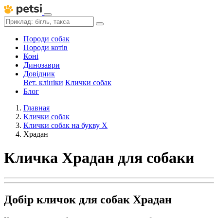
Породи собак
Породи котів
Коні
Динозаври
Довідник
Вет. клініки
Клички собак
Блог
Главная
Клички собак
Клички собак на букву Х
Храдан
Кличка Храдан для собаки
Добір кличок для собак Храдан