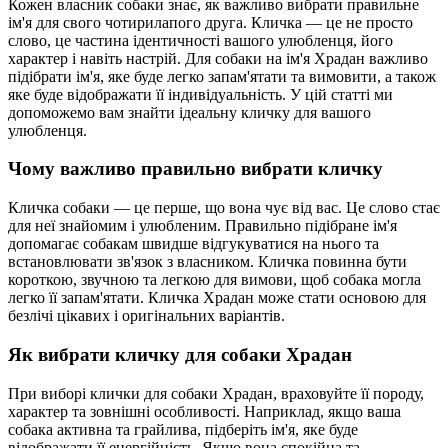
Кожен власник собаки знає, як важливо вибрати правильне
ім'я для свого чотирилапого друга. Кличка — це не просто
слово, це частина ідентичності вашого улюбленця, його
характер і навіть настрій. Для собаки на ім'я Храдан важливо
підібрати ім'я, яке буде легко запам'ятати та вимовити, а також
яке буде відображати її індивідуальність. У цій статті ми
допоможемо вам знайти ідеальну кличку для вашого
улюбленця.
Чому важливо правильно вибрати кличку
Кличка собаки — це перше, що вона чує від вас. Це слово стає
для неї знайомим і улюбленим. Правильно підібране ім'я
допомагає собакам швидше відгукуватися на нього та
встановлювати зв'язок з власником. Кличка повинна бути
короткою, звучною та легкою для вимови, щоб собака могла
легко її запам'ятати. Кличка Храдан може стати основою для
безлічі цікавих і оригінальних варіантів.
Як вибрати кличку для собаки Храдан
При виборі клички для собаки Храдан, враховуйте її породу,
характер та зовнішні особливості. Наприклад, якщо ваша
собака активна та грайлива, підберіть ім'я, яке буде
відображати її енергійність. Якщо вона спокійна та