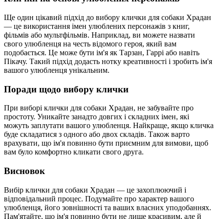
Ще один цікавий підхід до вибору клички для собаки Храдан
— це використання імен улюблених персонажів з книг,
фільмів або мультфільмів. Наприклад, ви можете назвати
свого улюбленця на честь відомого героя, який вам
подобається. Це може бути ім'я як Тарзан, Гаррі або навіть
Пікачу. Такий підхід додасть нотку креативності і зробить ім'я
вашого улюбленця унікальним.
Поради щодо вибору клички
При виборі клички для собаки Храдан, не забувайте про
простоту. Уникайте занадто довгих і складних імен, які
можуть заплутати вашого улюбленця. Найкраще, якщо кличка
буде складатися з одного або двох складів. Також варто
врахувати, що ім'я повинно бути приємним для вимови, щоб
вам було комфортно кликати свого друга.
Висновок
Вибір клички для собаки Храдан — це захоплюючий і
відповідальний процес. Подумайте про характер вашого
улюбленця, його зовнішності та ваших власних уподобаннях.
Пам'ятайте, що ім'я повинно бути не лише красивим, але й