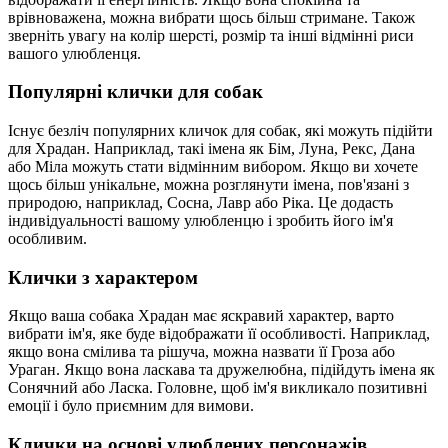
врівноважена, можна вибрати щось більш стримане. Також
зверніть увагу на колір шерсті, розмір та інші відмінні риси
вашого улюбленця.
Популярні клички для собак
Існує безліч популярних кличок для собак, які можуть підійти
для Храдан. Наприклад, такі імена як Бім, Луна, Рекс, Дана
або Міла можуть стати відмінним вибором. Якщо ви хочете
щось більш унікальне, можна розглянути імена, пов'язані з
природою, наприклад, Сосна, Лавр або Ріка. Це додасть
індивідуальності вашому улюбленцю і зробить його ім'я
особливим.
Клички з характером
Якщо ваша собака Храдан має яскравий характер, варто
вибрати ім'я, яке буде відображати її особливості. Наприклад,
якщо вона смілива та рішуча, можна назвати її Гроза або
Ураган. Якщо вона ласкава та дружелюбна, підійдуть імена як
Сонячний або Ласка. Головне, щоб ім'я викликало позитивні
емоції і було приємним для вимови.
Клички на основі улюблених персонажів