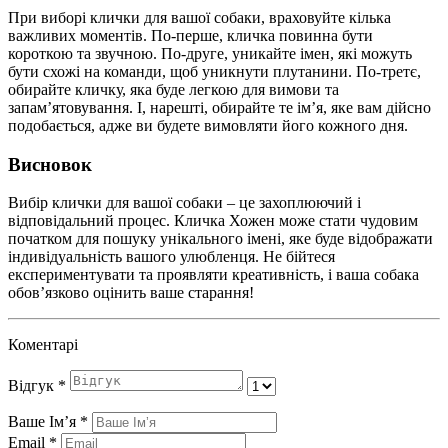
При виборі клички для вашої собаки, враховуйте кілька
важливих моментів. По-перше, кличка повинна бути
короткою та звучною. По-друге, уникайте імен, які можуть
бути схожі на команди, щоб уникнути плутанини. По-третє,
обирайте кличку, яка буде легкою для вимови та
запам’ятовування. І, нарешті, обирайте те ім’я, яке вам дійсно
подобається, адже ви будете вимовляти його кожного дня.
Висновок
Вибір клички для вашої собаки – це захоплюючий і
відповідальний процес. Кличка Хожен може стати чудовим
початком для пошуку унікального імені, яке буде відображати
індивідуальність вашого улюбленця. Не бійтеся
експериментувати та проявляти креативність, і ваша собака
обов’язково оцінить ваше старання!
Коментарі
Відгук
*
Ваше Імʼя
*
Email
*