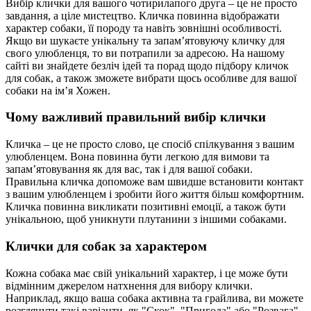
Вибір клички для вашого чотирилапого друга – це не просто
завдання, а ціле мистецтво. Кличка повинна відображати
характер собаки, її породу та навіть зовнішні особливості.
Якщо ви шукаєте унікальну та запам’ятовуючу кличку для
свого улюбленця, то ви потрапили за адресою. На нашому
сайті ви знайдете безліч ідей та порад щодо підбору кличок
для собак, а також зможете вибрати щось особливе для вашої
собаки на ім’я Хожен.
Чому важливий правильний вибір клички
Кличка – це не просто слово, це спосіб спілкування з вашим
улюбленцем. Вона повинна бути легкою для вимови та
запам’ятовування як для вас, так і для вашої собаки.
Правильна кличка допоможе вам швидше встановити контакт
з вашим улюбленцем і зробити його життя більш комфортним.
Кличка повинна викликати позитивні емоції, а також бути
унікальною, щоб уникнути плутанини з іншими собаками.
Клички для собак за характером
Кожна собака має свій унікальний характер, і це може бути
відмінним джерелом натхнення для вибору клички.
Наприклад, якщо ваша собака активна та грайлива, ви можете
розглянути такі варіанти, як "Скок", "Пригода" або "Розвага".