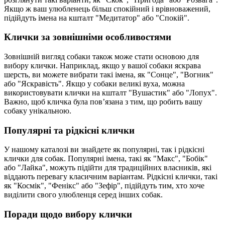
Якщо ж ваш улюбленець більш спокійний і врівноважений,
підійдуть імена на кшталт "Медитатор" або "Спокій".
Клички за зовнішніми особливостями
Зовнішній вигляд собаки також може стати основою для
вибору клички. Наприклад, якщо у вашої собаки яскрава
шерсть, ви можете вибрати такі імена, як "Сонце", "Вогник"
або "Яскравість". Якщо у собаки великі вуха, можна
використовувати клички на кшталт "Вушастик" або "Лопух".
Важно, щоб кличка була пов’язана з тим, що робить вашу
собаку унікальною.
Популярні та рідкісні клички
У нашому каталозі ви знайдете як популярні, так і рідкісні
клички для собак. Популярні імена, такі як "Макс", "Бобік"
або "Лайка", можуть підійти для традиційних власників, які
віддають перевагу класичним варіантам. Рідкісні клички, такі
як "Космік", "Фенікс" або "Зефір", підійдуть тим, хто хоче
виділити свого улюбленця серед інших собак.
Поради щодо вибору клички