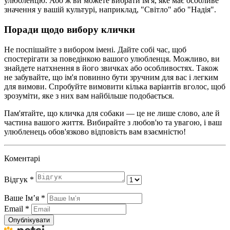
улюбленцю. Або ж ви можете вибрати ім'я, яке має особливе
значення у вашій культурі, наприклад, "Світло" або "Надія".
Поради щодо вибору клички
Не поспішайте з вибором імені. Дайте собі час, щоб
спостерігати за поведінкою вашого улюбленця. Можливо, ви
знайдете натхнення в його звичках або особливостях. Також
не забувайте, що ім'я повинно бути зручним для вас і легким
для вимови. Спробуйте вимовити кілька варіантів вголос, щоб
зрозуміти, яке з них вам найбільше подобається.
Пам'ятайте, що кличка для собаки — це не лише слово, але й
частина вашого життя. Вибирайте з любов'ю та увагою, і ваш
улюбленець обов'язково відповість вам взаємністю!
Коментарі
Відгук
*
Ваше Імʼя
*
Email
*
Опублікувати