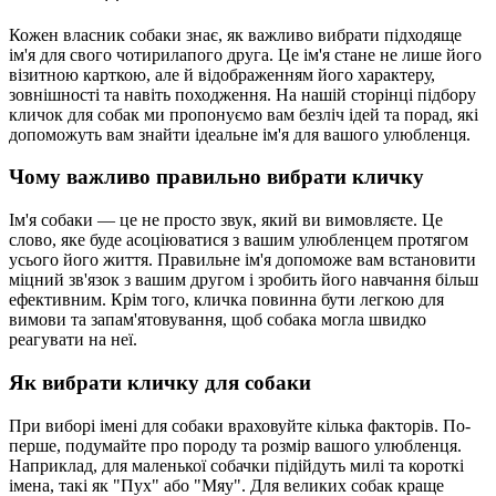
Кожен власник собаки знає, як важливо вибрати підходяще
ім'я для свого чотирилапого друга. Це ім'я стане не лише його
візитною карткою, але й відображенням його характеру,
зовнішності та навіть походження. На нашій сторінці підбору
кличок для собак ми пропонуємо вам безліч ідей та порад, які
допоможуть вам знайти ідеальне ім'я для вашого улюбленця.
Чому важливо правильно вибрати кличку
Ім'я собаки — це не просто звук, який ви вимовляєте. Це
слово, яке буде асоціюватися з вашим улюбленцем протягом
усього його життя. Правильне ім'я допоможе вам встановити
міцний зв'язок з вашим другом і зробить його навчання більш
ефективним. Крім того, кличка повинна бути легкою для
вимови та запам'ятовування, щоб собака могла швидко
реагувати на неї.
Як вибрати кличку для собаки
При виборі імені для собаки враховуйте кілька факторів. По-
перше, подумайте про породу та розмір вашого улюбленця.
Наприклад, для маленької собачки підійдуть милі та короткі
імена, такі як "Пух" або "Мяу". Для великих собак краще