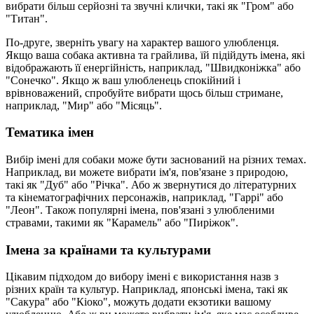
вибрати більш серйозні та звучні клички, такі як "Гром" або
"Титан".
По-друге, зверніть увагу на характер вашого улюбленця.
Якщо ваша собака активна та грайлива, їй підійдуть імена, які
відображають її енергійність, наприклад, "Швидконіжка" або
"Сонечко". Якщо ж ваш улюбленець спокійний і
врівноважений, спробуйте вибрати щось більш стримане,
наприклад, "Мир" або "Місяць".
Тематика імен
Вибір імені для собаки може бути заснований на різних темах.
Наприклад, ви можете вибрати ім'я, пов'язане з природою,
такі як "Дуб" або "Річка". Або ж звернутися до літературних
та кінематографічних персонажів, наприклад, "Гаррі" або
"Леон". Також популярні імена, пов'язані з улюбленими
стравами, такими як "Карамель" або "Пиріжок".
Імена за країнами та культурами
Цікавим підходом до вибору імені є використання назв з
різних країн та культур. Наприклад, японські імена, такі як
"Сакура" або "Кіоко", можуть додати екзотики вашому