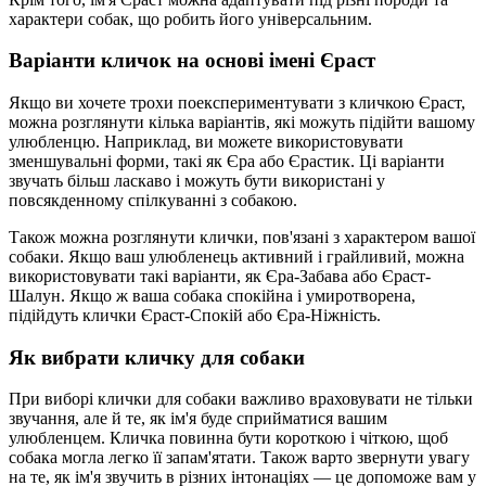
характери собак, що робить його універсальним.
Варіанти кличок на основі імені Єраст
Якщо ви хочете трохи поекспериментувати з кличкою Єраст,
можна розглянути кілька варіантів, які можуть підійти вашому
улюбленцю. Наприклад, ви можете використовувати
зменшувальні форми, такі як Єра або Єрастик. Ці варіанти
звучать більш ласкаво і можуть бути використані у
повсякденному спілкуванні з собакою.
Також можна розглянути клички, пов'язані з характером вашої
собаки. Якщо ваш улюбленець активний і грайливий, можна
використовувати такі варіанти, як Єра-Забава або Єраст-
Шалун. Якщо ж ваша собака спокійна і умиротворена,
підійдуть клички Єраст-Спокій або Єра-Ніжність.
Як вибрати кличку для собаки
При виборі клички для собаки важливо враховувати не тільки
звучання, але й те, як ім'я буде сприйматися вашим
улюбленцем. Кличка повинна бути короткою і чіткою, щоб
собака могла легко її запам'ятати. Також варто звернути увагу
на те, як ім'я звучить в різних інтонаціях — це допоможе вам у