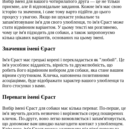
Вибір імені для вашого чотирилапого друга — це не тільки
приємне, але й відповідальне завдання. Кожне ім'я має свою
історію та значення, і саме тому варто підійти до цього
процесу з увагою. Якщо ви шукаєте унікальне та
запам'ятовуване ім'я для свого улюбленця, то ім'я Єраст може
стати відмінним варіантом. У цьому тексті ми розглянемо,
чому це ім'я підходить для собаки, а також запропонуємо
кілька цікавих варіантів, основаних на цьому імені.
Значення імені Єраст
Ім'я Єраст має грецькі корені і перекладається як "любий". Це
ім'я уособлює відданість, вірність та дружелюбність, що
робить його відмінним вибором для собаки, яка стане вашим
вірним супутником. Кличка, наповнена позитивними
асоціаціями, буде відображати характер вашого улюбленця та
його стосунки з вами.
Переваги імені Єраст
Вибір імені Єраст для собаки має кілька переваг. По-перше, це
ім'я звучить досить незвично і вирізняється серед поширених
кличок. По-друге, воно легко вимовляється і запам'ятовується,
що допоможе вам швидко налагодити контакт з улюбленцем.
Крім того, ім'я Єраст можна адаптувати під різні породи та