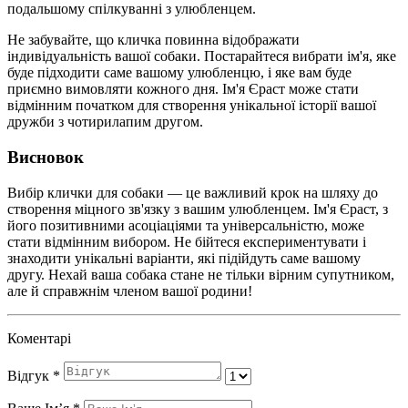
подальшому спілкуванні з улюбленцем.
Не забувайте, що кличка повинна відображати
індивідуальність вашої собаки. Постарайтеся вибрати ім'я, яке
буде підходити саме вашому улюбленцю, і яке вам буде
приємно вимовляти кожного дня. Ім'я Єраст може стати
відмінним початком для створення унікальної історії вашої
дружби з чотирилапим другом.
Висновок
Вибір клички для собаки — це важливий крок на шляху до
створення міцного зв'язку з вашим улюбленцем. Ім'я Єраст, з
його позитивними асоціаціями та універсальністю, може
стати відмінним вибором. Не бійтеся експериментувати і
знаходити унікальні варіанти, які підійдуть саме вашому
другу. Нехай ваша собака стане не тільки вірним супутником,
але й справжнім членом вашої родини!
Коментарі
Відгук
*