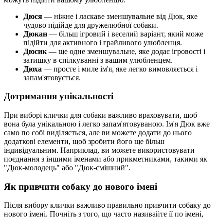
Дюся
— ніжне і ласкаве зменшувальне від Дюк, яке
чудово підійде для дружелюбної собаки.
Дюкан
— більш ігровий і веселий варіант, який може
підійти для активного і грайливого улюбленця.
Дюсик
— ще одне зменшувальне, яке додає ігровості і
затишку в спілкуванні з вашим улюбленцем.
Дюха
— просте і миле ім'я, яке легко вимовляється і
запам'ятовується.
Дотримання унікальності
При виборі клички для собаки важливо враховувати, щоб
вона була унікальною і легко запам'ятовуваною. Ім'я Дюк вже
само по собі виділяється, але ви можете додати до нього
додаткові елементи, щоб зробити його ще більш
індивідуальним. Наприклад, ви можете використовувати
поєднання з іншими іменами або прикметниками, такими як
"Дюк-молодець" або "Дюк-смішний".
Як привчити собаку до нового імені
Після вибору клички важливо правильно привчити собаку до
нового імені. Почніть з того, що часто називайте її по імені,