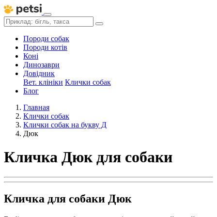
Породи собак
Породи котів
Коні
Динозаври
Довідник
Вет. клініки
Клички собак
Блог
Главная
Клички собак
Клички собак на букву Д
Дюк
Кличка Дюк для собаки
Кличка для собаки Дюк