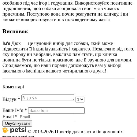
особливо під час ігор і годування. Використовуйте позитивне
підкріплення, щоб собака асоціювала своє ім'я з чимось
приємним. Поступово вона почне реагувати на кличку, і ви
зможете використовувати її в повсякденному житті.
Висновок
Ім'я Дюк — це чудовий вибір для собаки, який може
підкреслити її індивідуальність і характер. Незалежно від того,
яку породу ви вибрали, важливо пам'ятати, що кличка
повинна бути не тільки красивою, але й зручною для вимови.
Сподіваємося, що наші поради допоможуть вам у виборі
ідеального імені для вашого чотирилапого друга!
Коментарі
Відгук
*
Ваше Імʼя
*
Email
*
Опублікувати
© 2013-2026 Простір для власників домашніх