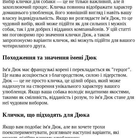
Вибір клички для собаки — це не тільки важливий, але й
захоплюючий процес. Кличка повинна відображати характер
домашнього улюбленця, його зовнішній вигляд і навіть вашу
власну індивідуальність. Якщо ви розглядаєте ім'я Дюк, то це
чудовий вибір, який може підійти як для сильних і мужніх
собак, так і для добрих і відданих компаньйонів. У цій статті
ми поговоримо про значення клички Дюк, а також
запропонуємо варіанти кличок, які можуть підійти для вашого
чотирилапого друга.
Походження та значення імені Дюк
Ім'я Дюк має французькі корені і перекладається як "герцог".
Це назва асоціюється з благородством, силою і лідерством.
Дюк — це не просто кличка, це цілий образ, який може
надихнути на створення унікального характеру вашого
улюбленця. Якщо ваша собака володіє видатними якостями,
такими як сміливість, відданість і розум, то ім'я Дюк стане для
неї чудовим вибором.
Клички, що підходять для Дюка
Якщо вам подобає ім'я Дюк, але ви хочете трохи
поекспериментувати, розгляньте наступні варіанти, які
можуть підійти вашому улюбленцю: