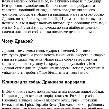
Кожен власник собаки знає, як важливо вибрати підходяще
ім'я для свого улюбленця. Кличка повинна відображати
характер, зовнішній вигляд і навіть походження вашого
чотирилапого друга. Якщо ви вирішили назвати свою собаку
Дракон, ви зробили чудовий вибір! Це ім'я не тільки звучить
незвично, але й надає вашому вихованцеві особливу харизму і
магію. У цій статті ми допоможемо вам підібрати ідеальні
клички для вашої собаки, яка носитиме це величне ім'я.
Чому Дракон?
Дракон – це символ сили, мудрості і величі. У різних
культурах дракони уособлюють захисників, охоронців скарбів
і навіть мудрих учителів. Якщо ваша собака має сильний
характер, впевнену ходу і яскраву індивідуальність, ім'я
Дракон стане для неї ідеальним вибором. Воно підкреслить її
унікальність і зробить її ще більш запам'ятовуваною.
Клички для собак Дракон за породами
Вибір клички також може залежати від породи вашої собаки.
Наприклад, для великих порід, таких як Ротвейлер або
Німецька вівчарка, можна вибрати більш грізні і потужні
імена, такі як
Грім
,
Тор
або
Зевс
. Для маленьких і грайливих
порід, таких як Йоркширський тер'єр або Чіхуахуа, підійдуть