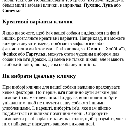
більш милі і забавні клички, наприклад,
Пухлик
,
Лунь
або
Сонечко
.
Креативні варіанти кличок
Якщо ви хочете, щоб ім'я вашої собаки виділялося на фоні
інших, розгляньте креативні варіанти. Наприклад, ви можете
використовувати імена, пов'язані з міфологією або
фантастичними істотами. Такі клички, як
Смог
(з "Хоббіта"),
Фенікс
або
Гаргулья
, можуть стати чудовим вибором для
собаки на ім'я Дракон. Ці імена не тільки цікаві, але й мають
глибокий зміст, що надає їм особливу цінність.
Як вибрати ідеальну кличку
При виборі клички для вашої собаки важливо враховувати
кілька факторів. По-перше, ім'я повинно бути легким для
вимови і запам'ятовування. По-друге, воно повинно бути
унікальним, щоб не плутати вашу собаку з іншими
улюбленцями. І, нарешті, виберіть ім'я, яке вам дійсно
подобається і викликає позитивні емоції. Спробуйте
вимовляти різні варіанти кличок вголос, щоб зрозуміти, яке з
них найкраще підходить вашому вихованцеві.