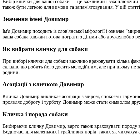
Вибір клички для вашої собаки — це важливий і захоплюючий п
також бути легкою для вимови та запам'ятовування. У цій статт
Значення імені Довимир
Ім'я Довимир походить із слов'янської міфології і означає "ми
ваша собака завжди готова пограти з дітьми або дружелюбно р
Як вибрати кличку для собаки
При виборі клички для собаки важливо враховувати кілька факт
складів, що робить його досить мелодійним, але при цьому не з
родини.
Асоціації з кличкою Довимир
Кличка Довимир викликає асоціації з миром, спокоєм і гармонією
проявляє доброту і турботу. Довимир може стати символом дру
Кличка і порода собаки
Вибираючи кличку Довимир, варто також враховувати породу ваш
Водночас, для маленьких і грайливих порід, таких як чихуахуа 