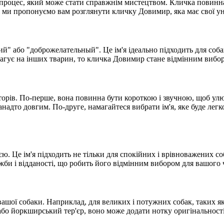
роцес, який може стати справжнім мистецтвом. Кличка повинна 
і ми пропонуємо вам розглянути кличку Довимир, яка має свої унік
рний" або "доброжелательный". Це ім'я ідеально підходить для со
еагує на інших тварин, то кличка Довимир стане відмінним вибо
орів. По-перше, вона повинна бути короткою і звучною, щоб улюб
анадто довгим. По-друге, намагайтеся вибрати ім'я, яке буде лег
. Це ім'я підходить не тільки для спокійних і врівноважених соба
жби і відданості, що робить його відмінним вибором для вашого 
ої собаки. Наприклад, для великих і потужних собак, таких як 
або йоркширський тер'єр, воно може додати нотку оригінальності 