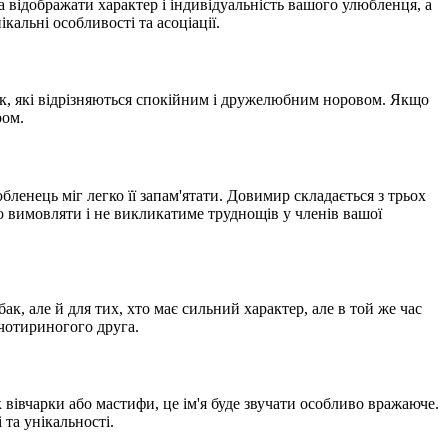
відображати характер і індивідуальність вашого улюбленця, а
альні особливості та асоціації.
бак, які відрізняються спокійним і дружелюбним норовом. Якщо
ром.
ленець міг легко її запам'ятати. Довимир складається з трьох
ко вимовляти і не викликатиме труднощів у членів вашої
к, але й для тих, хто має сильний характер, але в той же час
чотириногого друга.
вівчарки або мастифи, це ім'я буде звучати особливо вражаюче.
та унікальності.