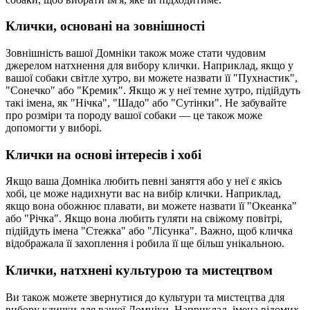
Клички, основані на зовнішності
Зовнішність вашої Домніки також може стати чудовим
джерелом натхнення для вибору клички. Наприклад, якщо у
вашої собаки світле хутро, ви можете назвати її "Пухнастик",
"Сонечко" або "Кремик". Якщо ж у неї темне хутро, підійдуть
такі імена, як "Нічка", "Шадо" або "Сутінки". Не забувайте
про розміри та породу вашої собаки — це також може
допомогти у виборі.
Клички на основі інтересів і хобі
Якщо ваша Домніка любить певні заняття або у неї є якісь
хобі, це може надихнути вас на вибір клички. Наприклад,
якщо вона обожнює плавати, ви можете назвати її "Океанка"
або "Річка". Якщо вона любить гуляти на свіжому повітрі,
підійдуть імена "Стежка" або "Лісунка". Важно, щоб кличка
відображала її захоплення і робила її ще більш унікальною.
Клички, натхнені культурою та мистецтвом
Ви також можете звернутися до культури та мистецтва для
вибору клички для вашої Домніки. Наприклад, імена відомих