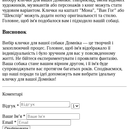
художників, музикантів або персонажів з книг можуть стати
чудовим варіантом. Клички на кшталт "Мона", "Ван Гог" або
"Шекспір" можуть додати нотку оригінальності та стилю.
Головне, щоб ім'я подобалося вам і підходило вашій собаці.
Висновок
Вибір клички для вашої собаки Домніка — це творчий і
захоплюючий процес. Головне, щоб ім'я відображало її
індивідуальність і було зручним для вас у повсякденному
житті. Не бійтеся експериментувати і проявляти фантазію.
Ваша собака стане вашим вірним другом, і її ім'я буде
супроводжувати вас протягом багатьох років. Сподіваємося,
що наші поради та ідеї допоможуть вам вибрати ідеальну
кличку для вашої Домніки!
Коментарі
Відгук
*
Ваше Імʼя
*
Email
*
Опублікувати