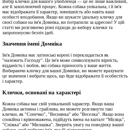
Вибір клички для вашого улюбленця — це не лише важливий,
але й захоплюючий процес. Кожна собака унікальна, і її ім'я
має відображати її характер, зовнішність або навіть ваші
особисті вподобання. Якщо ви шукаєте ідеальну кличку для
своєї собаки на ім'я Домніка, ви потрапили за адресою! У цій
статті ми розглянемо різні підходи до вибору клички та
запропонуємо безліч ідей.
Значення імені Домніка
Ім'я Домніка має латинські корені і перекладається як
"належить Господу". Це ім'я може символізувати вірність,
відданість і любов, які собака приносить у ваше життя.
Вибираючи кличку для вашої Домніки, ви можете врахувати
це значення і вибрати щось, що буде відображати її особистість
і характер.
Клички, основані на характері
Кожна собака має свій унікальний характер. Якщо ваша
Домніка активна і грайлива, ви можете розглянути такі
клички, як "Сонечко", "Веснянка" або "Веселка". Якщо вона
спокійна і врівноважена, підійдуть імена на кшталт "Місяць",
"Сніжка" або "Милашка". Зверніть увагу на поведінку вашої
собаки, щоб вибрати ім'я, яке їй підходитиме.