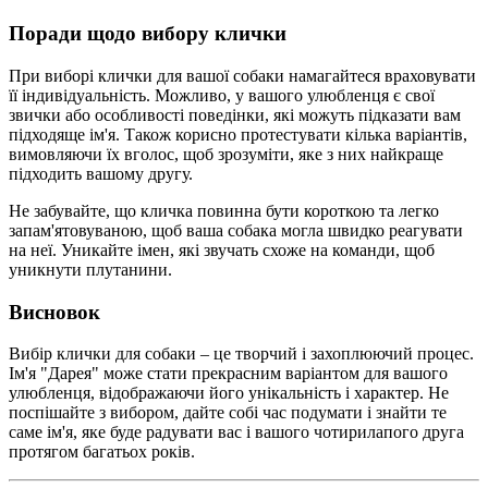
Поради щодо вибору клички
При виборі клички для вашої собаки намагайтеся враховувати
її індивідуальність. Можливо, у вашого улюбленця є свої
звички або особливості поведінки, які можуть підказати вам
підходяще ім'я. Також корисно протестувати кілька варіантів,
вимовляючи їх вголос, щоб зрозуміти, яке з них найкраще
підходить вашому другу.
Не забувайте, що кличка повинна бути короткою та легко
запам'ятовуваною, щоб ваша собака могла швидко реагувати
на неї. Уникайте імен, які звучать схоже на команди, щоб
уникнути плутанини.
Висновок
Вибір клички для собаки – це творчий і захоплюючий процес.
Ім'я "Дарея" може стати прекрасним варіантом для вашого
улюбленця, відображаючи його унікальність і характер. Не
поспішайте з вибором, дайте собі час подумати і знайти те
саме ім'я, яке буде радувати вас і вашого чотирилапого друга
протягом багатьох років.