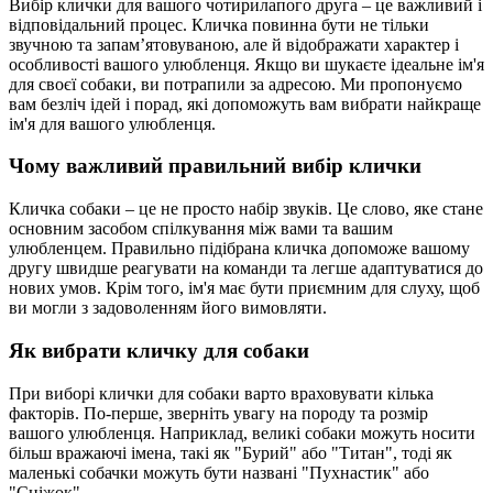
Вибір клички для вашого чотирилапого друга – це важливий і
відповідальний процес. Кличка повинна бути не тільки
звучною та запам’ятовуваною, але й відображати характер і
особливості вашого улюбленця. Якщо ви шукаєте ідеальне ім'я
для своєї собаки, ви потрапили за адресою. Ми пропонуємо
вам безліч ідей і порад, які допоможуть вам вибрати найкраще
ім'я для вашого улюбленця.
Чому важливий правильний вибір клички
Кличка собаки – це не просто набір звуків. Це слово, яке стане
основним засобом спілкування між вами та вашим
улюбленцем. Правильно підібрана кличка допоможе вашому
другу швидше реагувати на команди та легше адаптуватися до
нових умов. Крім того, ім'я має бути приємним для слуху, щоб
ви могли з задоволенням його вимовляти.
Як вибрати кличку для собаки
При виборі клички для собаки варто враховувати кілька
факторів. По-перше, зверніть увагу на породу та розмір
вашого улюбленця. Наприклад, великі собаки можуть носити
більш вражаючі імена, такі як "Бурий" або "Титан", тоді як
маленькі собачки можуть бути названі "Пухнастик" або
"Сніжок".