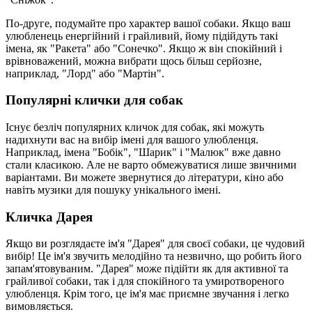
По-друге, подумайте про характер вашої собаки. Якщо ваш
улюбленець енергійний і грайливий, йому підійдуть такі
імена, як "Ракета" або "Сонечко". Якщо ж він спокійний і
врівноважений, можна вибрати щось більш серйозне,
наприклад, "Лорд" або "Мартін".
Популярні клички для собак
Існує безліч популярних кличок для собак, які можуть
надихнути вас на вибір імені для вашого улюбленця.
Наприклад, імена "Бобік", "Шарик" і "Малюк" вже давно
стали класикою. Але не варто обмежуватися лише звичними
варіантами. Ви можете звернутися до літератури, кіно або
навіть музики для пошуку унікального імені.
Кличка Дарея
Якщо ви розглядаєте ім'я "Дарея" для своєї собаки, це чудовий
вибір! Це ім'я звучить мелодійно та незвично, що робить його
запам'ятовуваним. "Дарея" може підійти як для активної та
грайливої собаки, так і для спокійного та умиротвореного
улюбленця. Крім того, це ім'я має приємне звучання і легко
вимовляється.