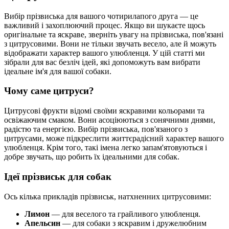
Вибір прізвиська для вашого чотирилапого друга — це
важливий і захоплюючий процес. Якщо ви шукаєте щось
оригінальне та яскраве, зверніть увагу на прізвиська, пов'язані
з цитрусовими. Вони не тільки звучать весело, але й можуть
відображати характер вашого улюбленця. У цій статті ми
зібрали для вас безліч ідей, які допоможуть вам вибрати
ідеальне ім'я для вашої собаки.
Чому саме цитруси?
Цитрусові фрукти відомі своїми яскравими кольорами та
освіжаючим смаком. Вони асоціюються з сонячними днями,
радістю та енергією. Вибір прізвиська, пов'язаного з
цитрусами, може підкреслити життєрадісний характер вашого
улюбленця. Крім того, такі імена легко запам'ятовуються і
добре звучать, що робить їх ідеальними для собак.
Ідеї прізвиськ для собак
Ось кілька прикладів прізвиськ, натхненних цитрусовими:
Лимон
— для веселого та грайливого улюбленця.
Апельсин
— для собаки з яскравим і дружелюбним