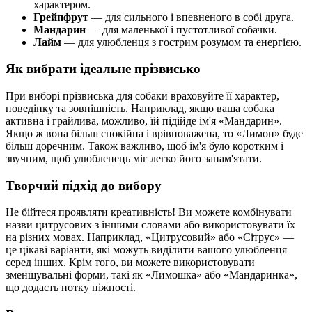
характером.
Грейпфрут
— для сильного і впевненого в собі друга.
Мандарин
— для маленької і пустотливої собачки.
Лайм
— для улюбленця з гострим розумом та енергією.
Як вибрати ідеальне прізвисько
При виборі прізвиська для собаки враховуйте її характер,
поведінку та зовнішність. Наприклад, якщо ваша собака
активна і грайлива, можливо, їй підійде ім'я «Мандарин».
Якщо ж вона більш спокійна і врівноважена, то «Лимон» буде
більш доречним. Також важливо, щоб ім'я було коротким і
звучним, щоб улюбленець міг легко його запам'ятати.
Творчий підхід до вибору
Не бійтеся проявляти креативність! Ви можете комбінувати
назви цитрусових з іншими словами або використовувати їх
на різних мовах. Наприклад, «Цитрусовий» або «Сітрус» —
це цікаві варіанти, які можуть виділити вашого улюбленця
серед інших. Крім того, ви можете використовувати
зменшувальні форми, такі як «Лимошка» або «Мандаринка»,
що додасть нотку ніжності.