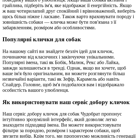
грайлива, підберіть ім'я, яке відображає її енергійність. Якщо
ж ваш чотирилапий друг спокійний і врівноважений, виберіть
щось більш ніжне і ласкаве. Також варто враховувати породу і
зовнішність собаки — кличка може бути пов'язана з її
забарвленням, розміром або особливостями.
Популярні клички для собак
На нашому сайті ви знайдете безліч ідей для кличок,
починаючи від класичних і закінчуючи унікальними.
Популярні імена, такі як Бобік, Малюк, Рекс або Лайка,
завжди залишаються в тренді. Однак, якщо ви хочете, щоб
ваше ім'я було оригінальним, ви можете розглянути більш
незвичайні варіанти, такі як Зефір, Карамель або навіть
Спайдер. Головне, щоб ім'я подобалося вам і відображало
особистість вашого улюбленця.
Як використовувати наш сервіс добору кличок
Наш сервіс добору кличок для собак Чудобрат пропонує
інтуїтивно зрозумілий інтерфейс, який дозволяє легко
знаходити підходящі імена. Ви можете використовувати
фільтри за породою, розміром і характером собаки, щоб
звузити вибір. Крім того, ми пропонуємо можливість генерації