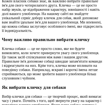
Кожен власник собаки знає, як важливо вибрати правильне
ім'я для свого чотирилапого друга. Кличка — це не просто
набір звуків, це відображення характеру, зовнішності і навіть
долі вашого улюбленця. На нашому сайті ви знайдете
унікальний сервіс добору кличок для собак, який допоможе
вам знайти ідеальне ім'я для вашого улюбленця. Ми впевнені,
що кожна собака заслуговує особливого імені, яке підкреслить
її індивідуальність.
Чому важливо правильно вибрати кличку
Кличка собаки — це не просто слово, яке ви будете
вимовляти, коли хочете привернути увагу свого улюбленця.
Це також засіб спілкування між вами і вашим другом.
Правильне ім'я допоможе собаці швидше запам'ятати команди
і відреагувати на них. Крім того, кличка може впливати на
поведінку собаки. Наприклад, яскраві і короткі імена легше
сприймаються, що може зробити вашого улюбленця більш
слухняним і чуйним.
Як вибрати кличку для собаки
Вибір клички для собаки — це творчий процес, який вимагає
часу і уваги. Почніть з того, щоб звернути увагу на характер і
поведінку вашого улюбленця. Якщо ваша собака активна і