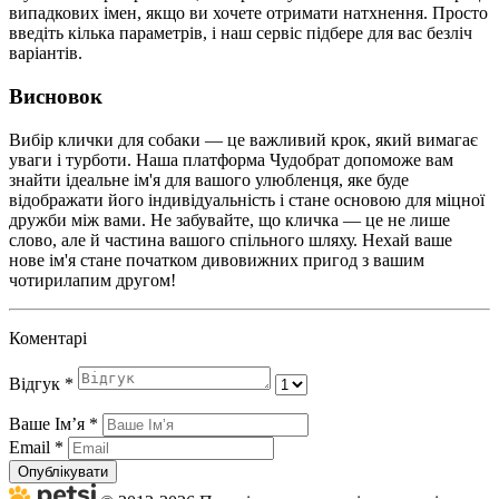
випадкових імен, якщо ви хочете отримати натхнення. Просто
введіть кілька параметрів, і наш сервіс підбере для вас безліч
варіантів.
Висновок
Вибір клички для собаки — це важливий крок, який вимагає
уваги і турботи. Наша платформа Чудобрат допоможе вам
знайти ідеальне ім'я для вашого улюбленця, яке буде
відображати його індивідуальність і стане основою для міцної
дружби між вами. Не забувайте, що кличка — це не лише
слово, але й частина вашого спільного шляху. Нехай ваше
нове ім'я стане початком дивовижних пригод з вашим
чотирилапим другом!
Коментарі
Відгук
*
Ваше Імʼя
*
Email
*
Опублікувати