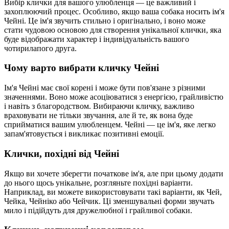
Вибір клички для вашого улюбленця — це важливий і
захоплюючий процес. Особливо, якщо ваша собака носить ім'я
Чейні. Це ім'я звучить стильно і оригінально, і воно може
стати чудовою основою для створення унікальної клички, яка
буде відображати характер і індивідуальність вашого
чотирилапого друга.
Чому варто вибрати кличку Чейні
Ім'я Чейні має свої корені і може бути пов'язане з різними
значеннями. Воно може асоціюватися з енергією, грайливістю
і навіть з благородством. Вибираючи кличку, важливо
враховувати не тільки звучання, але й те, як вона буде
сприйматися вашим улюбленцем. Чейні — це ім'я, яке легко
запам'ятовується і викликає позитивні емоції.
Клички, похідні від Чейні
Якщо ви хочете зберегти початкове ім'я, але при цьому додати
до нього щось унікальне, розгляньте похідні варіанти.
Наприклад, ви можете використовувати такі варіанти, як Чей,
Чейка, Чейніко або Чейчик. Ці зменшувальні форми звучать
мило і підійдуть для дружелюбної і грайливої собаки.