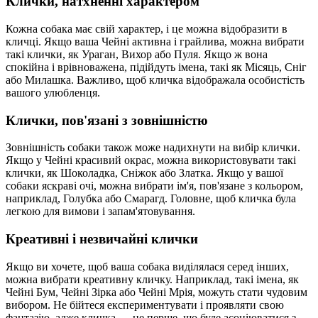
Клички, натхненні характером
Кожна собака має свій характер, і це можна відобразити в
кличці. Якщо ваша Чейні активна і грайлива, можна вибрати
такі клички, як Ураган, Вихор або Пуля. Якщо ж вона
спокійна і врівноважена, підійдуть імена, такі як Місяць, Сніг
або Милашка. Важливо, щоб кличка відображала особистість
вашого улюбленця.
Клички, пов'язані з зовнішністю
Зовнішність собаки також може надихнути на вибір клички.
Якщо у Чейні красивий окрас, можна використовувати такі
клички, як Шоколадка, Сніжок або Златка. Якщо у вашої
собаки яскраві очі, можна вибрати ім'я, пов'язане з кольором,
наприклад, Голубка або Смарагд. Головне, щоб кличка була
легкою для вимови і запам'ятовування.
Креативні і незвичайні клички
Якщо ви хочете, щоб ваша собака виділялася серед інших,
можна вибрати креативну кличку. Наприклад, такі імена, як
Чейні Бум, Чейні Зірка або Чейні Мрія, можуть стати чудовим
вибором. Не бійтеся експериментувати і проявляти свою
фантазію, адже кличка — це перше, що буде асоціюватися з