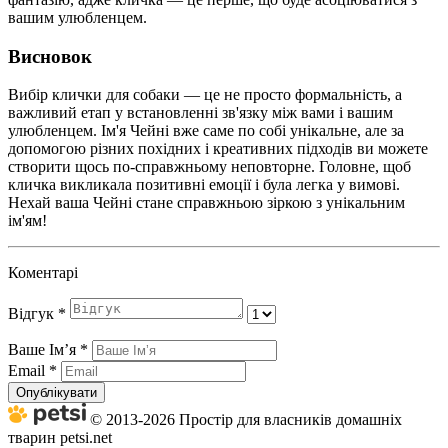
вашим улюбленцем.
Висновок
Вибір клички для собаки — це не просто формальність, а
важливий етап у встановленні зв'язку між вами і вашим
улюбленцем. Ім'я Чейні вже саме по собі унікальне, але за
допомогою різних похідних і креативних підходів ви можете
створити щось по-справжньому неповторне. Головне, щоб
кличка викликала позитивні емоції і була легка у вимові.
Нехай ваша Чейні стане справжньою зіркою з унікальним
ім'ям!
Коментарі
Відгук
*
Ваше Імʼя
*
Email
*
Опублікувати
© 2013-2026 Простір для власників домашніх
тварин petsi.net