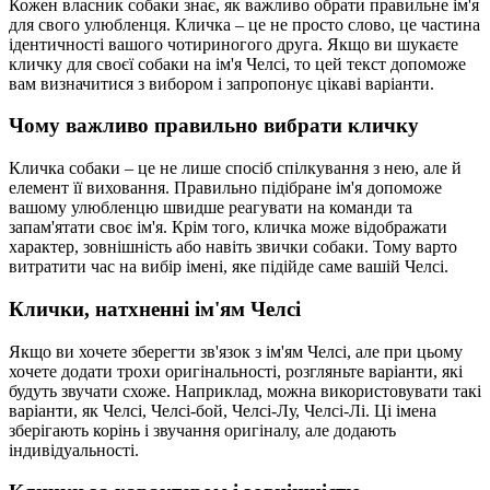
Кожен власник собаки знає, як важливо обрати правильне ім'я
для свого улюбленця. Кличка – це не просто слово, це частина
ідентичності вашого чотириногого друга. Якщо ви шукаєте
кличку для своєї собаки на ім'я Челсі, то цей текст допоможе
вам визначитися з вибором і запропонує цікаві варіанти.
Чому важливо правильно вибрати кличку
Кличка собаки – це не лише спосіб спілкування з нею, але й
елемент її виховання. Правильно підібране ім'я допоможе
вашому улюбленцю швидше реагувати на команди та
запам'ятати своє ім'я. Крім того, кличка може відображати
характер, зовнішність або навіть звички собаки. Тому варто
витратити час на вибір імені, яке підійде саме вашій Челсі.
Клички, натхненні ім'ям Челсі
Якщо ви хочете зберегти зв'язок з ім'ям Челсі, але при цьому
хочете додати трохи оригінальності, розгляньте варіанти, які
будуть звучати схоже. Наприклад, можна використовувати такі
варіанти, як Челсі, Челсі-бой, Челсі-Лу, Челсі-Лі. Ці імена
зберігають корінь і звучання оригіналу, але додають
індивідуальності.