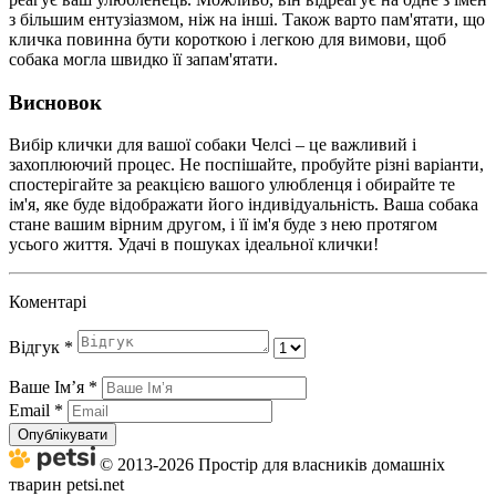
з більшим ентузіазмом, ніж на інші. Також варто пам'ятати, що
кличка повинна бути короткою і легкою для вимови, щоб
собака могла швидко її запам'ятати.
Висновок
Вибір клички для вашої собаки Челсі – це важливий і
захоплюючий процес. Не поспішайте, пробуйте різні варіанти,
спостерігайте за реакцією вашого улюбленця і обирайте те
ім'я, яке буде відображати його індивідуальність. Ваша собака
стане вашим вірним другом, і її ім'я буде з нею протягом
усього життя. Удачі в пошуках ідеальної клички!
Коментарі
Відгук
*
Ваше Імʼя
*
Email
*
Опублікувати
© 2013-2026 Простір для власників домашніх
тварин petsi.net