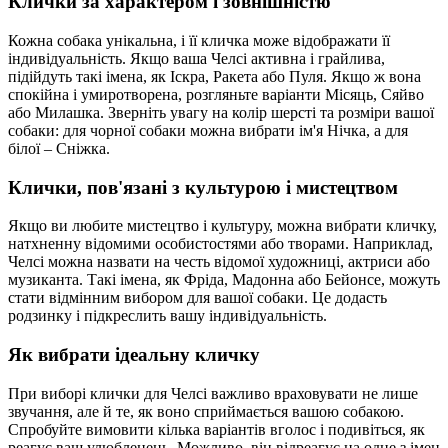
Клички за характером і зовнішністю
Кожна собака унікальна, і її кличка може відображати її
індивідуальність. Якщо ваша Челсі активна і грайлива,
підійдуть такі імена, як Іскра, Ракета або Пуля. Якщо ж вона
спокійна і умиротворена, розгляньте варіанти Місяць, Сяйво
або Милашка. Зверніть увагу на колір шерсті та розміри вашої
собаки: для чорної собаки можна вибрати ім'я Нічка, а для
білої – Сніжка.
Клички, пов'язані з культурою і мистецтвом
Якщо ви любите мистецтво і культуру, можна вибрати кличку,
натхненну відомими особистостями або творами. Наприклад,
Челсі можна назвати на честь відомої художниці, актриси або
музиканта. Такі імена, як Фріда, Мадонна або Бейонсе, можуть
стати відмінним вибором для вашої собаки. Це додасть
родзинку і підкреслить вашу індивідуальність.
Як вибрати ідеальну кличку
При виборі клички для Челсі важливо враховувати не лише
звучання, але й те, як воно сприймається вашою собакою.
Спробуйте вимовити кілька варіантів вголос і подивіться, як
реагує ваш улюбленець. Можливо, він відреагує на одне з імен