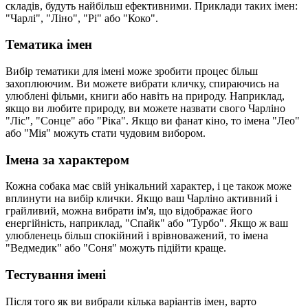
складів, будуть найбільш ефективними. Приклади таких імен:
"Чарлі", "Ліно", "Рі" або "Коко".
Тематика імен
Вибір тематики для імені може зробити процес більш
захоплюючим. Ви можете вибрати кличку, спираючись на
улюблені фільми, книги або навіть на природу. Наприклад,
якщо ви любите природу, ви можете назвати свого Чарліно
"Ліс", "Сонце" або "Ріка". Якщо ви фанат кіно, то імена "Лео"
або "Мія" можуть стати чудовим вибором.
Імена за характером
Кожна собака має свій унікальний характер, і це також може
вплинути на вибір клички. Якщо ваш Чарліно активний і
грайливий, можна вибрати ім'я, що відображає його
енергійність, наприклад, "Спайк" або "Турбо". Якщо ж ваш
улюбленець більш спокійний і врівноважений, то імена
"Ведмедик" або "Соня" можуть підійти краще.
Тестування імені
Після того як ви вибрали кілька варіантів імен, варто