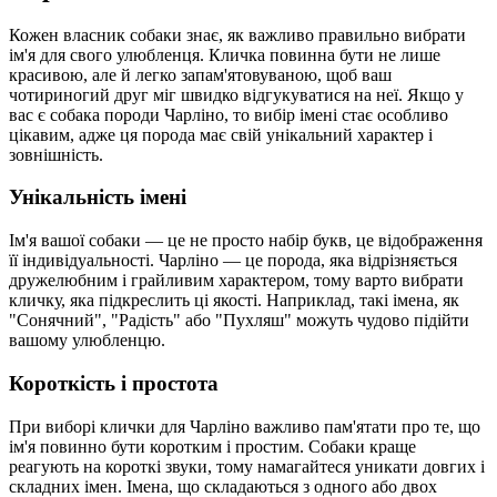
Кожен власник собаки знає, як важливо правильно вибрати
ім'я для свого улюбленця. Кличка повинна бути не лише
красивою, але й легко запам'ятовуваною, щоб ваш
чотириногий друг міг швидко відгукуватися на неї. Якщо у
вас є собака породи Чарліно, то вибір імені стає особливо
цікавим, адже ця порода має свій унікальний характер і
зовнішність.
Унікальність імені
Ім'я вашої собаки — це не просто набір букв, це відображення
її індивідуальності. Чарліно — це порода, яка відрізняється
дружелюбним і грайливим характером, тому варто вибрати
кличку, яка підкреслить ці якості. Наприклад, такі імена, як
"Сонячний", "Радість" або "Пухляш" можуть чудово підійти
вашому улюбленцю.
Короткість і простота
При виборі клички для Чарліно важливо пам'ятати про те, що
ім'я повинно бути коротким і простим. Собаки краще
реагують на короткі звуки, тому намагайтеся уникати довгих і
складних імен. Імена, що складаються з одного або двох