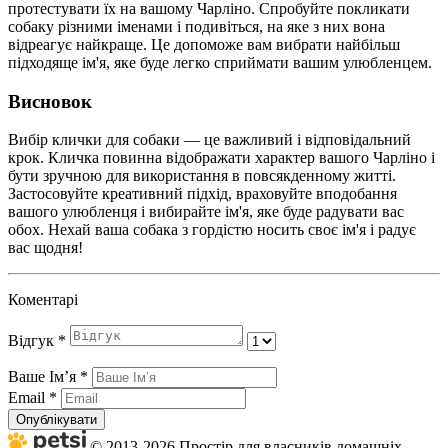
протестувати їх на вашому Чарліно. Спробуйте покликати
собаку різними іменами і подивіться, на яке з них вона
відреагує найкраще. Це допоможе вам вибрати найбільш
підходяще ім'я, яке буде легко сприймати вашим улюбленцем.
Висновок
Вибір клички для собаки — це важливий і відповідальний
крок. Кличка повинна відображати характер вашого Чарліно і
бути зручною для використання в повсякденному житті.
Застосовуйте креативний підхід, враховуйте вподобання
вашого улюбленця і вибирайте ім'я, яке буде радувати вас
обох. Нехай ваша собака з гордістю носить своє ім'я і радує
вас щодня!
Коментарі
Відгук
*
Ваше Імʼя
*
Email
*
Опублікувати
© 2013-2026 Простір для власників домашніх