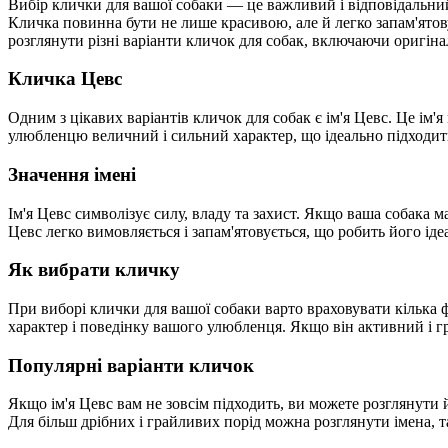
Вибір клички для вашої собаки — це важливий і відповідальний
Кличка повинна бути не лише красивою, але й легко запам'ятов
розглянути різні варіанти кличок для собак, включаючи оригінал
Кличка Цевс
Одним з цікавих варіантів кличок для собак є ім'я Цевс. Це ім'я
улюбленцю величний і сильний характер, що ідеально підходить 
Значення імені
Ім'я Цевс символізує силу, владу та захист. Якщо ваша собака ма
Цевс легко вимовляється і запам'ятовується, що робить його ід
Як вибрати кличку
При виборі клички для вашої собаки варто враховувати кілька ф
характер і поведінку вашого улюбленця. Якщо він активний і г
Популярні варіанти кличок
Якщо ім'я Цевс вам не зовсім підходить, ви можете розглянути й 
Для більш дрібних і грайливих порід можна розглянути імена, т