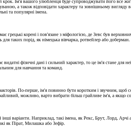
 крок. Ім'я вашого улюбленця буде супроводжувати його все жит
уваною, а також відповідати характеру та зовнішньому вигляду 
ьні та популярні імена.
 має грецькі корені і пов'язане з міфологією, де Зевс був верхов
для таких порід, як німецька вівчарка, ротвейлер або доберман.
є видатні фізичні дані і сильний характер, то це ім'я стане для не
еальним для навчання та команд.
акторів. По-перше, ім'я повинно бути коротким і звучним, щоб со
райливий, можливо, варто вибрати більш грайливе ім'я, а якщо с
інші варіанти. Наприклад, такі імена, як Рекс, Брут, Лорд, Арчі 
акі як Пірат, Милашка або Зефір.