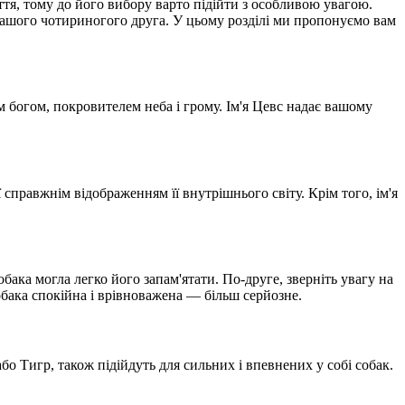
тя, тому до його вибору варто підійти з особливою увагою.
вашого чотириногого друга. У цьому розділі ми пропонуємо вам
ним богом, покровителем неба і грому. Ім'я Цевс надає вашому
ї справжнім відображенням її внутрішнього світу. Крім того, ім'я
бака могла легко його запам'ятати. По-друге, зверніть увагу на
обака спокійна і врівноважена — більш серйозне.
або Тигр, також підійдуть для сильних і впевнених у собі собак.