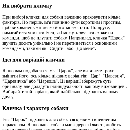
Як вибрати кличку
При виборі клички для собаки важливо враховувати кілька
факторів. По-перше, ім'я повинно бути коротким і простим,
щоб вихованець міг легко його запам'ятати. По-друге,
намагайтеся уникати імен, які можуть звучати схоже на
команди, щоб не плутати собаку. Наприклад, кличка "Царок"
звучить досить унікально і не перетинається з основними
командами, такими як "Сидіти" або "До мене".
Ідеї для варіацій клички
Якщо вам подобається ім'я "Царок", але ви хочете трохи
змінити його, ось кілька цікавих варіантів: "Цар", "Царевич",
"Царевичка" або "Царюша". Ці варіації збережуть суть
оригіналу, але додадуть індивідуальності вашому вихованцеві.
Вибирайте той варіант, який найбільше підходить вашому
другу.
Кличка і характер собаки
Ім'я "Царок" підходить для собак з яскравим і впевненим
характером. Якщо ваша собака має лідерські якості, любить
командувати і часто демонструє свою незалежність, це ім'я