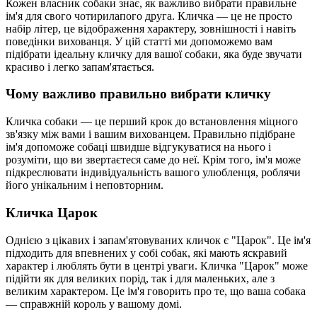
Кожен власник собаки знає, як важливо вибрати правильне
ім'я для свого чотирилапого друга. Кличка — це не просто
набір літер, це відображення характеру, зовнішності і навіть
поведінки вихованця. У цій статті ми допоможемо вам
підібрати ідеальну кличку для вашої собаки, яка буде звучати
красиво і легко запам'ятається.
Чому важливо правильно вибрати кличку
Кличка собаки — це перший крок до встановлення міцного
зв'язку між вами і вашим вихованцем. Правильно підібране
ім'я допоможе собаці швидше відгукуватися на нього і
розуміти, що ви звертаєтеся саме до неї. Крім того, ім'я може
підкреслювати індивідуальність вашого улюбленця, роблячи
його унікальним і неповторним.
Кличка Царок
Однією з цікавих і запам'ятовуваних кличок є "Царок". Це ім'я
підходить для впевнених у собі собак, які мають яскравий
характер і люблять бути в центрі уваги. Кличка "Царок" може
підійти як для великих порід, так і для маленьких, але з
великим характером. Це ім'я говорить про те, що ваша собака
— справжній король у вашому домі.