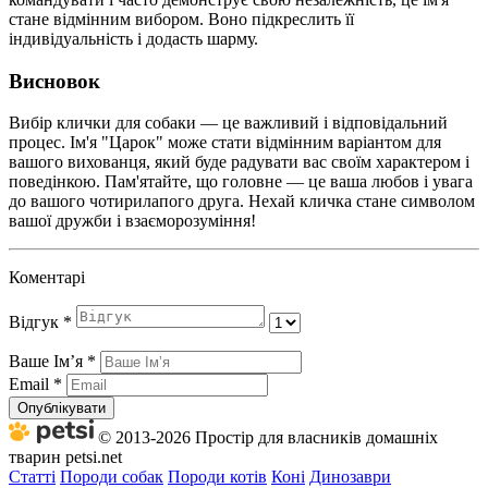
стане відмінним вибором. Воно підкреслить її
індивідуальність і додасть шарму.
Висновок
Вибір клички для собаки — це важливий і відповідальний
процес. Ім'я "Царок" може стати відмінним варіантом для
вашого вихованця, який буде радувати вас своїм характером і
поведінкою. Пам'ятайте, що головне — це ваша любов і увага
до вашого чотирилапого друга. Нехай кличка стане символом
вашої дружби і взаєморозуміння!
Коментарі
Відгук
*
Ваше Імʼя
*
Email
*
Опублікувати
© 2013-2026 Простір для власників домашніх
тварин petsi.net
Статті
Породи собак
Породи котів
Коні
Динозаври