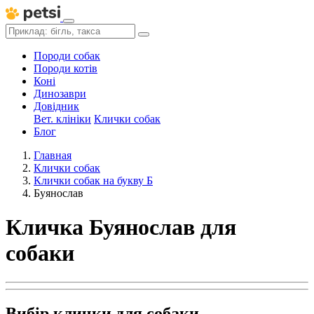
Породи собак
Породи котів
Коні
Динозаври
Довідник
Вет. клініки
Клички собак
Блог
Главная
Клички собак
Клички собак на букву Б
Буянослав
Кличка Буянослав для
собаки
Вибір клички для собаки