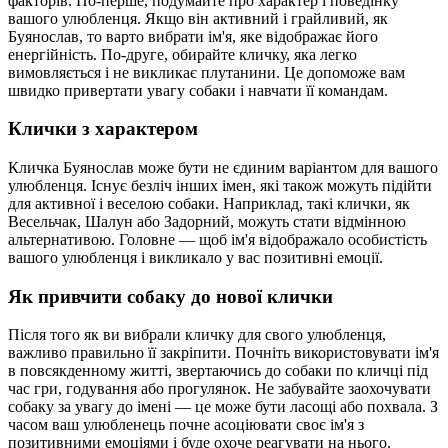
факторів. По-перше, подумайте про характер і поведінку
вашого улюбленця. Якщо він активний і грайливий, як
Буянослав, то варто вибрати ім'я, яке відображає його
енергійність. По-друге, обирайте кличку, яка легко
вимовляється і не викликає плутанини. Це допоможе вам
швидко привертати увагу собаки і навчати її командам.
Клички з характером
Кличка Буянослав може бути не єдиним варіантом для вашого
улюбленця. Існує безліч інших імен, які також можуть підійти
для активної і веселою собаки. Наприклад, такі клички, як
Весельчак, Шалун або Задорний, можуть стати відмінною
альтернативою. Головне — щоб ім'я відображало особистість
вашого улюбленця і викликало у вас позитивні емоції.
Як привчити собаку до нової клички
Після того як ви вибрали кличку для свого улюбленця,
важливо правильно її закріпити. Почніть використовувати ім'я
в повсякденному житті, звертаючись до собаки по кличці під
час гри, годування або прогулянок. Не забувайте заохочувати
собаку за увагу до імені — це може бути ласощі або похвала. З
часом ваш улюбленець почне асоціювати своє ім'я з
позитивними емоціями і буде охоче реагувати на нього.