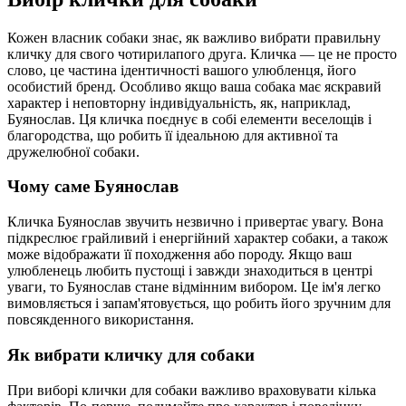
Кожен власник собаки знає, як важливо вибрати правильну
кличку для свого чотирилапого друга. Кличка — це не просто
слово, це частина ідентичності вашого улюбленця, його
особистий бренд. Особливо якщо ваша собака має яскравий
характер і неповторну індивідуальність, як, наприклад,
Буянослав. Ця кличка поєднує в собі елементи веселощів і
благородства, що робить її ідеальною для активної та
дружелюбної собаки.
Чому саме Буянослав
Кличка Буянослав звучить незвично і привертає увагу. Вона
підкреслює грайливий і енергійний характер собаки, а також
може відображати її походження або породу. Якщо ваш
улюбленець любить пустощі і завжди знаходиться в центрі
уваги, то Буянослав стане відмінним вибором. Це ім'я легко
вимовляється і запам'ятовується, що робить його зручним для
повсякденного використання.
Як вибрати кличку для собаки
При виборі клички для собаки важливо враховувати кілька