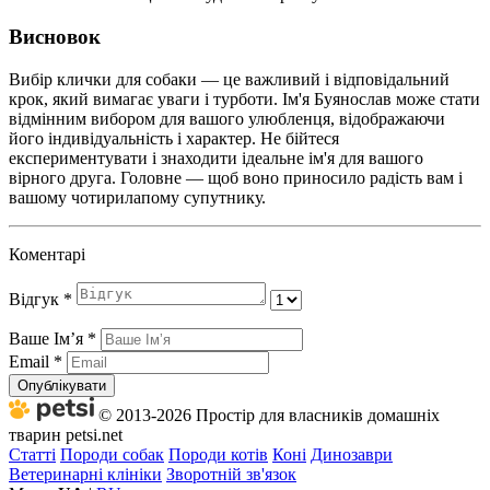
Висновок
Вибір клички для собаки — це важливий і відповідальний
крок, який вимагає уваги і турботи. Ім'я Буянослав може стати
відмінним вибором для вашого улюбленця, відображаючи
його індивідуальність і характер. Не бійтеся
експериментувати і знаходити ідеальне ім'я для вашого
вірного друга. Головне — щоб воно приносило радість вам і
вашому чотирилапому супутнику.
Коментарі
Відгук
*
Ваше Імʼя
*
Email
*
Опублікувати
© 2013-2026 Простір для власників домашніх
тварин petsi.net
Статті
Породи собак
Породи котів
Коні
Динозаври
Ветеринарні клініки
Зворотній зв'язок