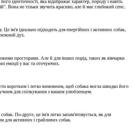
ого ідентичності, яка відображає характер, породу і навіть
й". Вона не тільки звучить красиво, але й має глибокий сенс.
. Це ім'я ідеально підходить для енергійних і активних собак,
алежний дух.
іговими просторами. Але й для інших порід, таких як вівчарки
і емоції у вас та оточуючих.
 бути коротким і легко вимовним, щоб собака могла швидко його
 зручним для спілкування з вашим улюбленцем.
бак. По-друге, це ім'я легко запам'ятовується, як для
им для активних і грайливих собак.