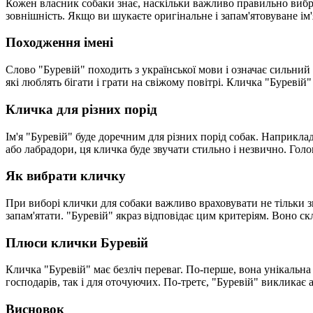
Кожен власник собаки знає, наскільки важливо правильно вибрат
зовнішність. Якщо ви шукаєте оригінальне і запам'ятовуване ім'
Походження імені
Слово "Буревій" походить з української мови і означає сильний 
які люблять бігати і грати на свіжому повітрі. Кличка "Буревій
Кличка для різних порід
Ім'я "Буревій" буде доречним для різних порід собак. Наприклад
або лабрадори, ця кличка буде звучати стильно і незвично. Гол
Як вибрати кличку
При виборі клички для собаки важливо враховувати не тільки зв
запам'ятати. "Буревій" якраз відповідає цим критеріям. Воно с
Плюси клички Буревій
Кличка "Буревій" має безліч переваг. По-перше, вона унікальна 
господарів, так і для оточуючих. По-третє, "Буревій" викликає
Висновок