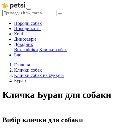
Породи собак
Породи котів
Коні
Динозаври
Довідник
Вет. клініки
Клички собак
Блог
Главная
Клички собак
Клички собак на букву Б
Буран
Кличка Буран для собаки
Вибір клички для собаки