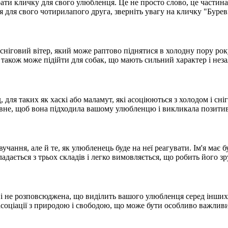
и кличку для свого улюбленця. Це не просто слово, це частина й
я для свого чотирилапого друга, зверніть увагу на кличку "Буреві
сніговий вітер, який може раптово піднятися в холодну пору року
" також може підійти для собак, що мають сильний характер і нез
, для таких як хаскі або маламут, які асоціюються з холодом і сн
овне, щоб вона підходила вашому улюбленцю і викликала позитивн
учання, але й те, як улюбленець буде на неї реагувати. Ім'я має
кладається з трьох складів і легко вимовляється, що робить його
і не розповсюджена, що виділить вашого улюбленця серед інших со
 асоціації з природою і свободою, що може бути особливо важлив