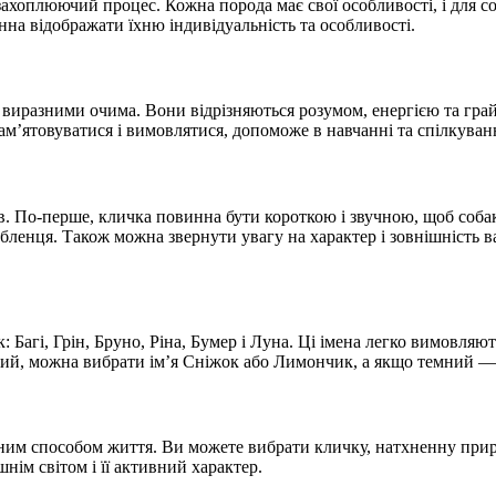
ахоплюючий процес. Кожна порода має свої особливості, і для со
на відображати їхню індивідуальність та особливості.
виразними очима. Вони відрізняються розумом, енергією та грай
пам’ятовуватися і вимовлятися, допоможе в навчанні та спілкува
. По-перше, кличка повинна бути короткою і звучною, щоб собака
бленця. Також можна звернути увагу на характер і зовнішність в
 Багі, Грін, Бруно, Ріна, Бумер і Луна. Ці імена легко вимовля
тлий, можна вибрати ім’я Сніжок або Лимончик, а якщо темний —
им способом життя. Ви можете вибрати кличку, натхненну природ
нім світом і її активний характер.