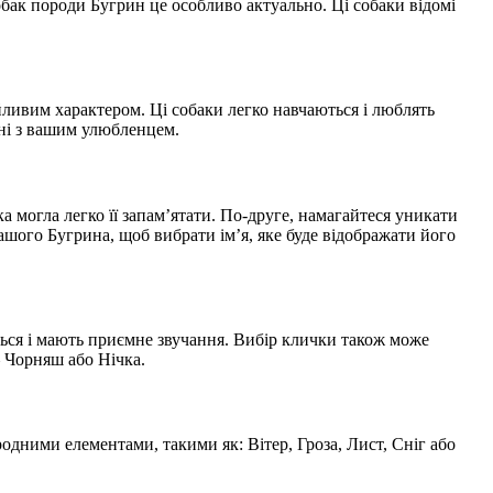
бак породи Бугрин це особливо актуально. Ці собаки відомі
ливим характером. Ці собаки легко навчаються і люблять
нні з вашим улюбленцем.
 могла легко її запам’ятати. По-друге, намагайтеся уникати
ашого Бугрина, щоб вибрати ім’я, яке буде відображати його
ються і мають приємне звучання. Вибір клички також може
 Чорняш або Нічка.
ними елементами, такими як: Вітер, Гроза, Лист, Сніг або