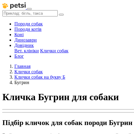
Породи собак
Породи котів
Коні
Динозаври
Довідник
Вет. клініки
Клички собак
Блог
Главная
Клички собак
Клички собак на букву Б
Бугрин
Кличка Бугрин для собаки
Підбір кличок для собак породи Бугрин