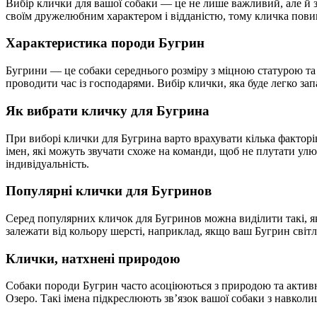
Вибір клички для вашої собаки — це не лише важливий, але й з
своїм дружелюбним характером і відданістю, тому кличка повин
Характеристика породи Бугрин
Бугрини — це собаки середнього розміру з міцною статурою та 
проводити час із господарями. Вибір клички, яка буде легко за
Як вибрати кличку для Бугрина
При виборі клички для Бугрина варто врахувати кілька факторів
імен, які можуть звучати схоже на команди, щоб не плутати улю
індивідуальність.
Популярні клички для Бугринов
Серед популярних кличок для Бугринов можна виділити такі, як:
залежати від кольору шерсті, наприклад, якщо ваш Бугрин сві
Клички, натхнені природою
Собаки породи Бугрин часто асоціюються з природою та активн
Озеро. Такі імена підкреслюють зв’язок вашої собаки з навколиш