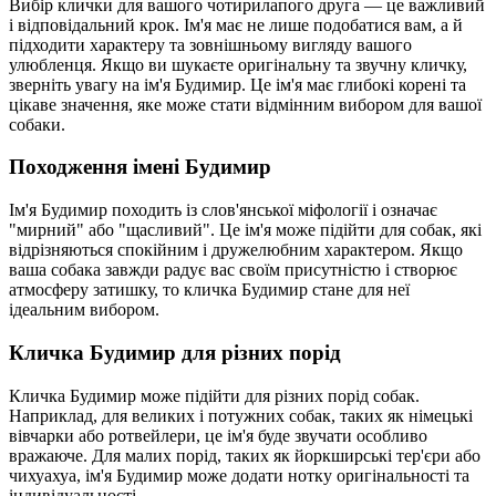
Вибір клички для вашого чотирилапого друга — це важливий
і відповідальний крок. Ім'я має не лише подобатися вам, а й
підходити характеру та зовнішньому вигляду вашого
улюбленця. Якщо ви шукаєте оригінальну та звучну кличку,
зверніть увагу на ім'я Будимир. Це ім'я має глибокі корені та
цікаве значення, яке може стати відмінним вибором для вашої
собаки.
Походження імені Будимир
Ім'я Будимир походить із слов'янської міфології і означає
"мирний" або "щасливий". Це ім'я може підійти для собак, які
відрізняються спокійним і дружелюбним характером. Якщо
ваша собака завжди радує вас своїм присутністю і створює
атмосферу затишку, то кличка Будимир стане для неї
ідеальним вибором.
Кличка Будимир для різних порід
Кличка Будимир може підійти для різних порід собак.
Наприклад, для великих і потужних собак, таких як німецькі
вівчарки або ротвейлери, це ім'я буде звучати особливо
вражаюче. Для малих порід, таких як йоркширські тер'єри або
чихуахуа, ім'я Будимир може додати нотку оригінальності та
індивідуальності.