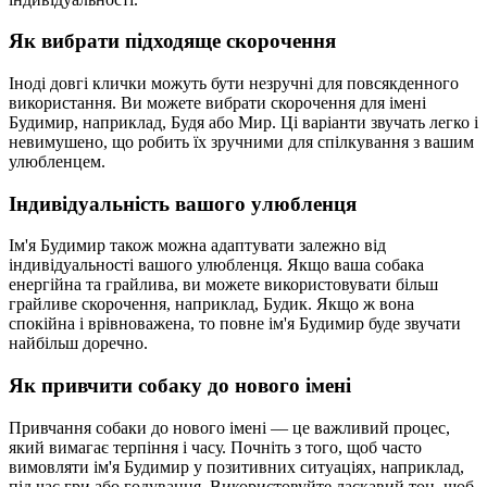
Як вибрати підходяще скорочення
Іноді довгі клички можуть бути незручні для повсякденного
використання. Ви можете вибрати скорочення для імені
Будимир, наприклад, Будя або Мир. Ці варіанти звучать легко і
невимушено, що робить їх зручними для спілкування з вашим
улюбленцем.
Індивідуальність вашого улюбленця
Ім'я Будимир також можна адаптувати залежно від
індивідуальності вашого улюбленця. Якщо ваша собака
енергійна та грайлива, ви можете використовувати більш
грайливе скорочення, наприклад, Будик. Якщо ж вона
спокійна і врівноважена, то повне ім'я Будимир буде звучати
найбільш доречно.
Як привчити собаку до нового імені
Привчання собаки до нового імені — це важливий процес,
який вимагає терпіння і часу. Почніть з того, щоб часто
вимовляти ім'я Будимир у позитивних ситуаціях, наприклад,
під час гри або годування. Використовуйте ласкавий тон, щоб