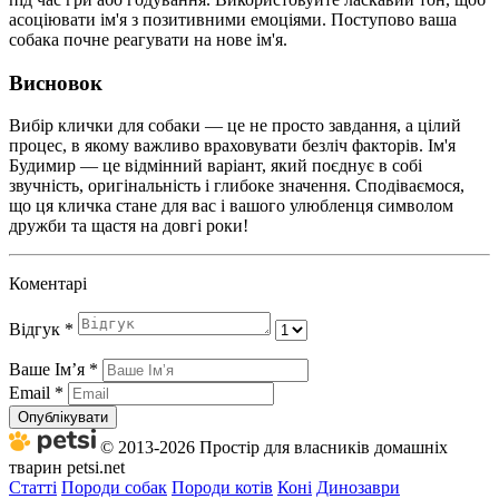
асоціювати ім'я з позитивними емоціями. Поступово ваша
собака почне реагувати на нове ім'я.
Висновок
Вибір клички для собаки — це не просто завдання, а цілий
процес, в якому важливо враховувати безліч факторів. Ім'я
Будимир — це відмінний варіант, який поєднує в собі
звучність, оригінальність і глибоке значення. Сподіваємося,
що ця кличка стане для вас і вашого улюбленця символом
дружби та щастя на довгі роки!
Коментарі
Відгук
*
Ваше Імʼя
*
Email
*
Опублікувати
© 2013-2026 Простір для власників домашніх
тварин petsi.net
Статті
Породи собак
Породи котів
Коні
Динозаври