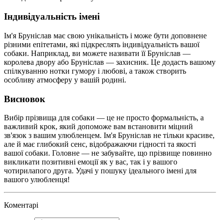
Індивідуальність імені
Ім'я Бруніслав має свою унікальність і може бути доповнене
різними епітетами, які підкреслять індивідуальність вашої
собаки. Наприклад, ви можете називати її Бруніслав —
королева двору або Бруніслав — захисник. Це додасть вашому
спілкуванню нотки гумору і любові, а також створить
особливу атмосферу у вашій родині.
Висновок
Вибір прізвища для собаки — це не просто формальність, а
важливий крок, який допоможе вам встановити міцний
зв'язок з вашим улюбленцем. Ім'я Бруніслав не тільки красиве,
але й має глибокий сенс, відображаючи гідності та якості
вашої собаки. Головне — не забувайте, що прізвище повинно
викликати позитивні емоції як у вас, так і у вашого
чотирилапого друга. Удачі у пошуку ідеального імені для
вашого улюбленця!
Коментарі