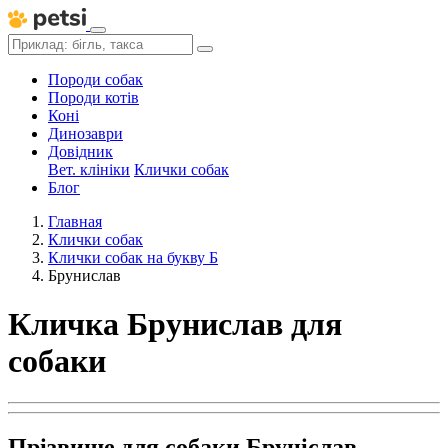
Породи собак
Породи котів
Коні
Динозаври
Довідник
Вет. клініки
Клички собак
Блог
Главная
Клички собак
Клички собак на букву Б
Брунислав
Кличка Брунислав для
собаки
Прізвище для собаки Бруніслав