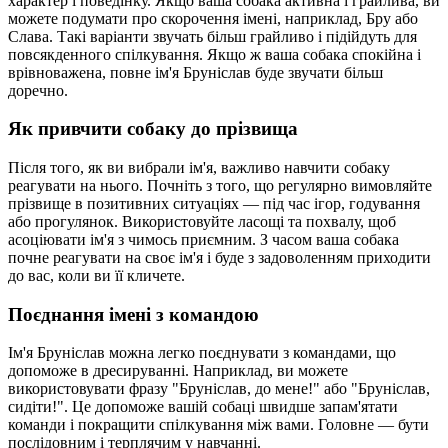
характер і поведінку. Якщо ваша собака активна і грайлива, ви
можете подумати про скорочення імені, наприклад, Бру або
Слава. Такі варіанти звучать більш грайливо і підійдуть для
повсякденного спілкування. Якщо ж ваша собака спокійна і
врівноважена, повне ім'я Бруніслав буде звучати більш
доречно.
Як привчити собаку до прізвища
Після того, як ви вибрали ім'я, важливо навчити собаку
реагувати на нього. Почніть з того, що регулярно вимовляйте
прізвище в позитивних ситуаціях — під час ігор, годування
або прогулянок. Використовуйте ласощі та похвалу, щоб
асоціювати ім'я з чимось приємним. З часом ваша собака
почне реагувати на своє ім'я і буде з задоволенням приходити
до вас, коли ви її кличете.
Поєднання імені з командою
Ім'я Бруніслав можна легко поєднувати з командами, що
допоможе в дресируванні. Наприклад, ви можете
використовувати фразу "Бруніслав, до мене!" або "Бруніслав,
сидіти!". Це допоможе вашій собаці швидше запам'ятати
команди і покращити спілкування між вами. Головне — бути
послідовним і терплячим у навчанні.