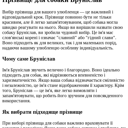
Вибір прізвища для вашого улюбленця — це важливий і
відповідальний крок. Прізвище повинно бути не тільки
красивим, але й легко запам'ятовуваним, щоб собака могла
швидко реагувати на нього. Якщо ви вирішили назвати свою
собаку Бруніслав, ви зробили чудовий вибір. Це ім'я має
слов'янські корені і означає "славний" або "гідний слави".
Воно підходить як для великих, так і для маленьких порід,
надаючи вашому улюбленцю особливу індивідуальність.
Чому саме Бруніслав
Ім'я Бруніслав звучить велично і благородно. Воно ідеально
підходить для собак, які відрізняються впевненістю і
харизматичністю. Якщо ваша собака відзначається сміливістю
і незалежністю, це ім'я стане відображенням її характеру. Крім
того, Бруніслав — це ім'я, яке легко вимовляти і
запам'ятовувати, що робить його зручним для повсякденного
використання.
Як вибрати підходяще прізвище
При виборі прізвища для собаки важливо враховувати її