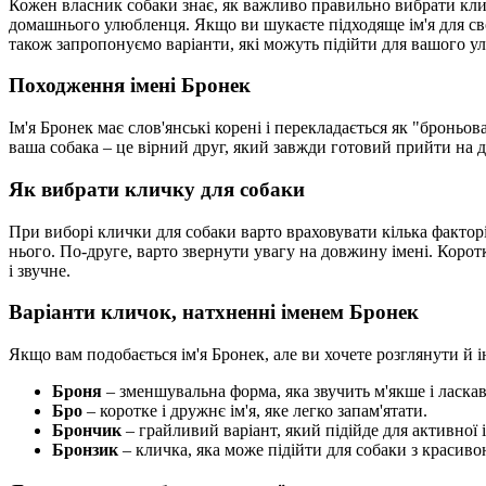
Кожен власник собаки знає, як важливо правильно вибрати кличк
домашнього улюбленця. Якщо ви шукаєте підходяще ім'я для своє
також запропонуємо варіанти, які можуть підійти для вашого у
Походження імені Бронек
Ім'я Бронек має слов'янські корені і перекладається як "броньов
ваша собака – це вірний друг, який завжди готовий прийти на д
Як вибрати кличку для собаки
При виборі клички для собаки варто враховувати кілька факто
нього. По-друге, варто звернути увагу на довжину імені. Коротк
і звучне.
Варіанти кличок, натхненні іменем Бронек
Якщо вам подобається ім'я Бронек, але ви хочете розглянути й ін
Броня
– зменшувальна форма, яка звучить м'якше і ласкав
Бро
– коротке і дружнє ім'я, яке легко запам'ятати.
Брончик
– грайливий варіант, який підійде для активної 
Бронзик
– кличка, яка може підійти для собаки з краси