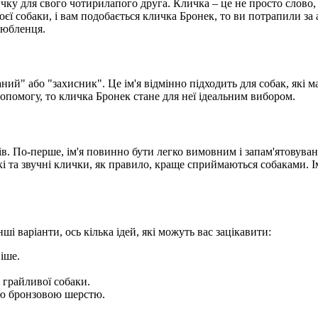
у для свого чотирилапого друга. Кличка – це не просто слово, ц
ї собаки, і вам подобається кличка Бронек, то ви потрапили за а
любленця.
аний" або "захисник". Це ім'я відмінно підходить для собак, які 
опомогу, то кличка Бронек стане для неї ідеальним вибором.
рів. По-перше, ім'я повинно бути легко вимовним і запам'ятов
і та звучні клички, як правило, краще сприймаються собаками. Ім
ші варіанти, ось кілька ідей, які можуть вас зацікавити:
іше.
і грайливої собаки.
вою бронзовою шерстю.