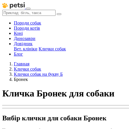
Породи собак
Породи котів
Коні
Динозаври
Довідник
Вет. клініки
Клички собак
Блог
Главная
Клички собак
Клички собак на букву Б
Бронек
Кличка Бронек для собаки
Вибір клички для собаки Бронек