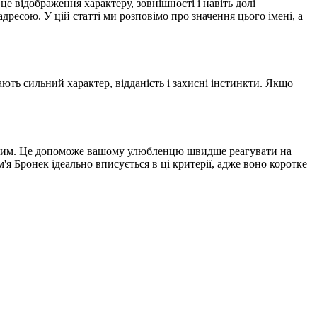
е відображення характеру, зовнішності і навіть долі
дресою. У цій статті ми розповімо про значення цього імені, а
мають сильний характер, відданість і захисні інстинкти. Якщо
уваним. Це допоможе вашому улюбленцю швидше реагувати на
'я Бронек ідеально вписується в ці критерії, адже воно коротке