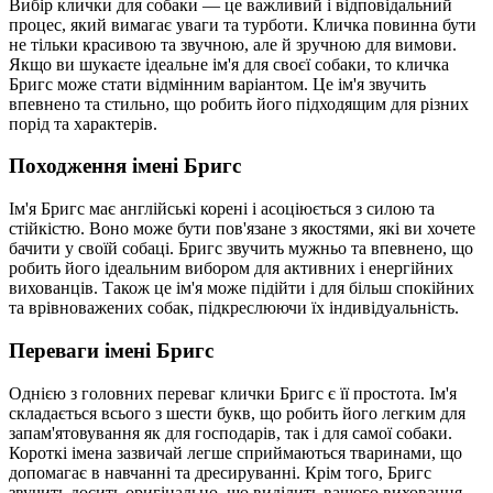
Вибір клички для собаки — це важливий і відповідальний
процес, який вимагає уваги та турботи. Кличка повинна бути
не тільки красивою та звучною, але й зручною для вимови.
Якщо ви шукаєте ідеальне ім'я для своєї собаки, то кличка
Бригс може стати відмінним варіантом. Це ім'я звучить
впевнено та стильно, що робить його підходящим для різних
порід та характерів.
Походження імені Бригс
Ім'я Бригс має англійські корені і асоціюється з силою та
стійкістю. Воно може бути пов'язане з якостями, які ви хочете
бачити у своїй собаці. Бригс звучить мужньо та впевнено, що
робить його ідеальним вибором для активних і енергійних
вихованців. Також це ім'я може підійти і для більш спокійних
та врівноважених собак, підкреслюючи їх індивідуальність.
Переваги імені Бригс
Однією з головних переваг клички Бригс є її простота. Ім'я
складається всього з шести букв, що робить його легким для
запам'ятовування як для господарів, так і для самої собаки.
Короткі імена зазвичай легше сприймаються тваринами, що
допомагає в навчанні та дресируванні. Крім того, Бригс
звучить досить оригінально, що виділить вашого вихованця