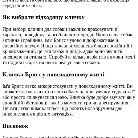
серед інших собак.
Як вибрати підходящу кличку
При виборі клички для собаки важливо враховувати її
характер, поведінку та особливості породи. Якщо ваша собака
активна і грайлива, ім'я Бригс чудово відображатиме її
енергійну натуру. Якщо ж ваш вихованець більш спокійний і
врівноважений, це ім'я також підійде, адже воно звучить
впевнено та стильно. Спробуйте кілька варіантів вимови імені
та подивіться, як на нього реагує ваша собака.
Кличка Бригс у повсякденному житті
Ім'я Бригс легко використовувати у повсякденному житті. Ви
зможете легко кликати свою собаку на прогулянку, годувати її
або просто спілкуватися з нею. Кличка буде добре звучати як у
спокійній обстановці, так і в моменти гри чи дресирування.
Це ім'я легко вимовляється, що робить його зручним для
використання в різних ситуаціях.
Висновок
Кличка Бригс — це відмінний вибір для собаки, яка стане