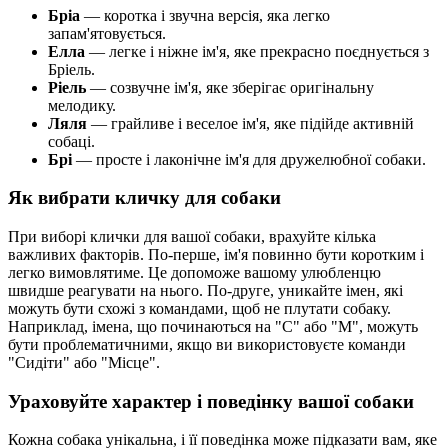
Бріа
— коротка і звучна версія, яка легко
запам'ятовується.
Елла
— легке і ніжне ім'я, яке прекрасно поєднується з
Бріель.
Ріель
— созвучне ім'я, яке зберігає оригінальну
мелодику.
Ляля
— грайливе і веселое ім'я, яке підійде активній
собаці.
Брі
— просте і лаконічне ім'я для дружелюбної собаки.
Як вибрати кличку для собаки
При виборі клички для вашої собаки, врахуйте кілька
важливих факторів. По-перше, ім'я повинно бути коротким і
легко вимовлятиме. Це допоможе вашому улюбленцю
швидше реагувати на нього. По-друге, уникайте імен, які
можуть бути схожі з командами, щоб не плутати собаку.
Наприклад, імена, що починаються на "С" або "М", можуть
бути проблематичними, якщо ви використовуєте команди
"Сидіти" або "Місце".
Ураховуйте характер і поведінку вашої собаки
Кожна собака унікальна, і її поведінка може підказати вам, яке