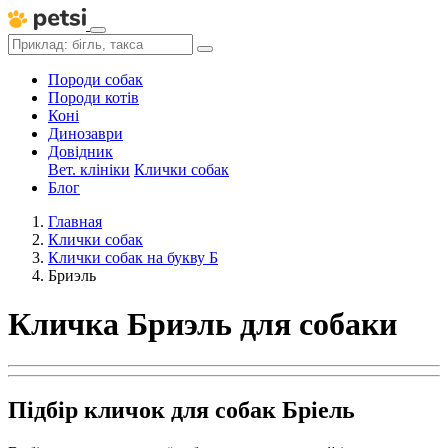
Породи собак
Породи котів
Коні
Динозаври
Довідник
Вет. клініки
Клички собак
Блог
Главная
Клички собак
Клички собак на букву Б
Бриэль
Кличка Бриэль для собаки
Підбір кличок для собак Бріель