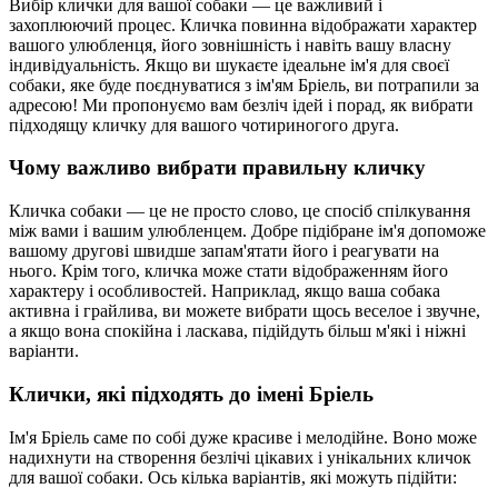
Вибір клички для вашої собаки — це важливий і
захоплюючий процес. Кличка повинна відображати характер
вашого улюбленця, його зовнішність і навіть вашу власну
індивідуальність. Якщо ви шукаєте ідеальне ім'я для своєї
собаки, яке буде поєднуватися з ім'ям Бріель, ви потрапили за
адресою! Ми пропонуємо вам безліч ідей і порад, як вибрати
підходящу кличку для вашого чотириногого друга.
Чому важливо вибрати правильну кличку
Кличка собаки — це не просто слово, це спосіб спілкування
між вами і вашим улюбленцем. Добре підібране ім'я допоможе
вашому другові швидше запам'ятати його і реагувати на
нього. Крім того, кличка може стати відображенням його
характеру і особливостей. Наприклад, якщо ваша собака
активна і грайлива, ви можете вибрати щось веселое і звучне,
а якщо вона спокійна і ласкава, підійдуть більш м'які і ніжні
варіанти.
Клички, які підходять до імені Бріель
Ім'я Бріель саме по собі дуже красиве і мелодійне. Воно може
надихнути на створення безлічі цікавих і унікальних кличок
для вашої собаки. Ось кілька варіантів, які можуть підійти: