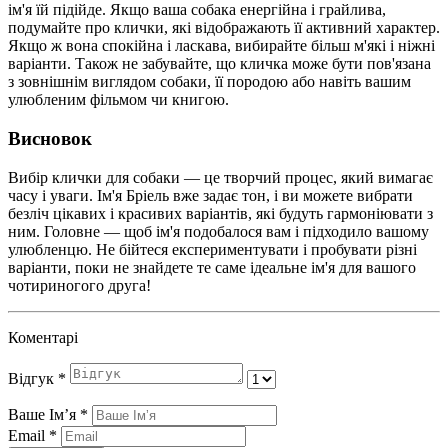
ім'я їй підійде. Якщо ваша собака енергійна і грайлива,
подумайте про клички, які відображають її активний характер.
Якщо ж вона спокійна і ласкава, вибирайте більш м'які і ніжні
варіанти. Також не забувайте, що кличка може бути пов'язана
з зовнішнім виглядом собаки, її породою або навіть вашим
улюбленим фільмом чи книгою.
Висновок
Вибір клички для собаки — це творчий процес, який вимагає
часу і уваги. Ім'я Бріель вже задає тон, і ви можете вибрати
безліч цікавих і красивих варіантів, які будуть гармоніювати з
ним. Головне — щоб ім'я подобалося вам і підходило вашому
улюбленцю. Не бійтеся експериментувати і пробувати різні
варіанти, поки не знайдете те саме ідеальне ім'я для вашого
чотириногого друга!
Коментарі
Відгук
*
Ваше Імʼя
*
Email
*