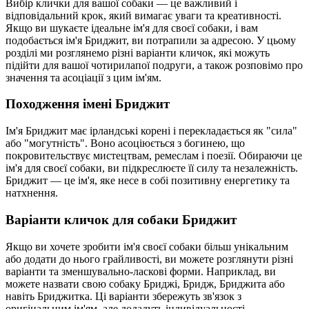
Вибір клички для вашої собаки — це важливий і
відповідальний крок, який вимагає уваги та креативності.
Якщо ви шукаєте ідеальне ім'я для своєї собаки, і вам
подобається ім'я Бриджит, ви потрапили за адресою. У цьому
розділі ми розглянемо різні варіанти кличок, які можуть
підійти для вашої чотирилапої подруги, а також розповімо про
значення та асоціації з цим ім'ям.
Походження імені Бриджит
Ім'я Бриджит має ірландські корені і перекладається як "сила"
або "могутність". Воно асоціюється з богинею, що
покровительствує мистецтвам, ремеслам і поезії. Обираючи це
ім'я для своєї собаки, ви підкреслюєте її силу та незалежність.
Бриджит — це ім'я, яке несе в собі позитивну енергетику та
натхнення.
Варіанти кличок для собаки Бриджит
Якщо ви хочете зробити ім'я своєї собаки більш унікальним
або додати до нього грайливості, ви можете розглянути різні
варіанти та зменшувально-ласкові форми. Наприклад, ви
можете назвати свою собаку Бриджі, Бридж, Бриджита або
навіть Бриджитка. Ці варіанти збережуть зв'язок з
оригінальним ім'ям, але додадуть індивідуальності.