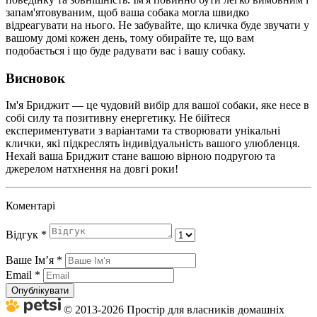
запам'ятовуваним, щоб ваша собака могла швидко
відреагувати на нього. Не забувайте, що кличка буде звучати у
вашому домі кожен день, тому обирайте те, що вам
подобається і що буде радувати вас і вашу собаку.
Висновок
Ім'я Бриджит — це чудовий вибір для вашої собаки, яке несе в
собі силу та позитивну енергетику. Не бійтеся
експериментувати з варіантами та створювати унікальні
клички, які підкреслять індивідуальність вашого улюбленця.
Нехай ваша Бриджит стане вашою вірною подругою та
джерелом натхнення на довгі роки!
Коментарі
Відгук
*
Ваше Імʼя
*
Email
*
Опублікувати
© 2013-2026 Простір для власників домашніх