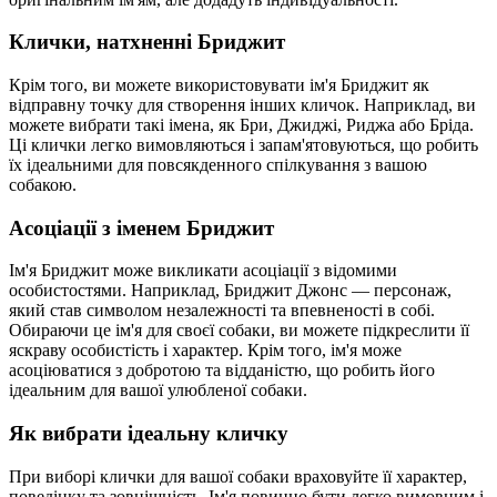
Клички, натхненні Бриджит
Крім того, ви можете використовувати ім'я Бриджит як
відправну точку для створення інших кличок. Наприклад, ви
можете вибрати такі імена, як Бри, Джиджі, Риджа або Бріда.
Ці клички легко вимовляються і запам'ятовуються, що робить
їх ідеальними для повсякденного спілкування з вашою
собакою.
Асоціації з іменем Бриджит
Ім'я Бриджит може викликати асоціації з відомими
особистостями. Наприклад, Бриджит Джонс — персонаж,
який став символом незалежності та впевненості в собі.
Обираючи це ім'я для своєї собаки, ви можете підкреслити її
яскраву особистість і характер. Крім того, ім'я може
асоціюватися з добротою та відданістю, що робить його
ідеальним для вашої улюбленої собаки.
Як вибрати ідеальну кличку
При виборі клички для вашої собаки враховуйте її характер,
поведінку та зовнішність. Ім'я повинно бути легко вимовним і