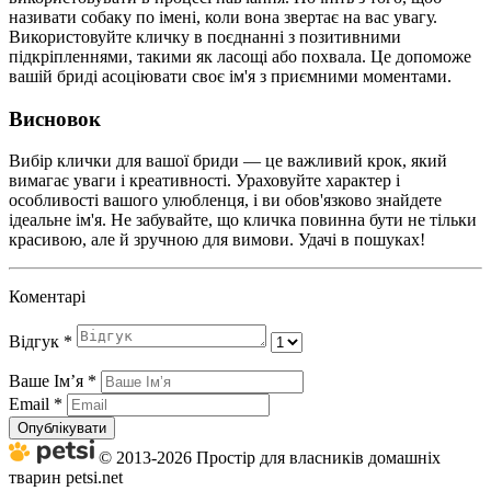
називати собаку по імені, коли вона звертає на вас увагу.
Використовуйте кличку в поєднанні з позитивними
підкріпленнями, такими як ласощі або похвала. Це допоможе
вашій бриді асоціювати своє ім'я з приємними моментами.
Висновок
Вибір клички для вашої бриди — це важливий крок, який
вимагає уваги і креативності. Ураховуйте характер і
особливості вашого улюбленця, і ви обов'язково знайдете
ідеальне ім'я. Не забувайте, що кличка повинна бути не тільки
красивою, але й зручною для вимови. Удачі в пошуках!
Коментарі
Відгук
*
Ваше Імʼя
*
Email
*
Опублікувати
© 2013-2026 Простір для власників домашніх
тварин petsi.net