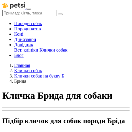
Породи собак
Породи котів
Коні
Динозаври
Довідник
Вет. клініки
Клички собак
Блог
Главная
Клички собак
Клички собак на букву Б
Брида
Кличка Брида для собаки
Підбір кличок для собак породи Бріда