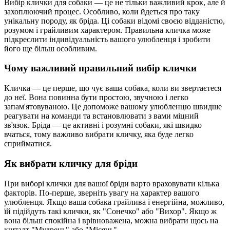
Вибір клички для собаки — це не тільки важливий крок, але й
захоплюючий процес. Особливо, коли йдеться про таку
унікальну породу, як бріда. Ці собаки відомі своєю відданістю,
розумом і грайливим характером. Правильна кличка може
підкреслити індивідуальність вашого улюбленця і зробити
його ще більш особливим.
Чому важливий правильний вибір клички
Кличка — це перше, що чує ваша собака, коли ви звертаєтеся
до неї. Вона повинна бути простою, звучною і легко
запам'ятовуваною. Це допоможе вашому улюбленцю швидше
реагувати на команди та встановлювати з вами міцний
зв'язок. Бріда — це активні і розумні собаки, які швидко
вчаться, тому важливо вибрати кличку, яка буде легко
сприйматися.
Як вибрати кличку для бріди
При виборі клички для вашої бріди варто враховувати кілька
факторів. По-перше, зверніть увагу на характер вашого
улюбленця. Якщо ваша собака грайлива і енергійна, можливо,
їй підійдуть такі клички, як "Сонечко" або "Вихор". Якщо ж
вона більш спокійна і врівноважена, можна вибрати щось на
кшталт "Мудрець" або "Місяць".