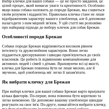
Вибір клички для вашої собаки — це не просто завдання, це
цілий процес, який вимагає уваги та креативності. Особливо
якщо ваша собака належить до породи Брежан, яка славиться
своїм розумом і відданістю. Правильна кличка стане не лише
відображенням характеру вашого улюбленця, але й допоможе
налагодити з ним міцний зв'язок. У цій статті ми розповімо
про найкращі підходи до вибору кличок для собак Брежан.
Особливості породи Брежан
Собаки породи Брежан відрізняються високим рівнем
інтелекту та дружелюбним характером. Вони легко
піддаються дресируванню і швидко прив'язуються до своїх
власників. Це робить їх відмінними компаньйонами для
активних людей і сімей з дітьми. Враховуючи всі ці якості,
кличка для Брежан повинна бути не лише милою, але й
звучною, щоб улюбленець міг легко її запам'ятати.
Як вибрати кличку для Брежан
При виборі клички для вашої собаки Брежан варто врахувати
кілька факторів. По-перше, вона повинна бути короткою та
легко вимовною. Це допоможе вашому улюбленцю швидше
реагувати на своє ім'я. По-друге, намагайтеся вибрати кличку,
яка буде відображати індивідуальність вашої собаки.