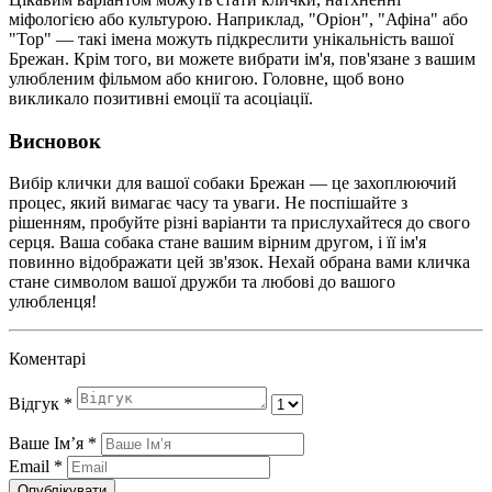
міфологією або культурою. Наприклад, "Оріон", "Афіна" або
"Тор" — такі імена можуть підкреслити унікальність вашої
Брежан. Крім того, ви можете вибрати ім'я, пов'язане з вашим
улюбленим фільмом або книгою. Головне, щоб воно
викликало позитивні емоції та асоціації.
Висновок
Вибір клички для вашої собаки Брежан — це захоплюючий
процес, який вимагає часу та уваги. Не поспішайте з
рішенням, пробуйте різні варіанти та прислухайтеся до свого
серця. Ваша собака стане вашим вірним другом, і її ім'я
повинно відображати цей зв'язок. Нехай обрана вами кличка
стане символом вашої дружби та любові до вашого
улюбленця!
Коментарі
Відгук
*
Ваше Імʼя
*
Email
*
Опублікувати