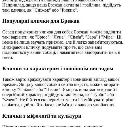
Наприклад, якщо ваша Брежан активна і грайлива, підійдуть
такі клички, як "Сніжок" або "Рижик".
Популярні клички для Брежан
Серед популярних кличок для собак Брежан можна виділити
такі варіанти, як "Брюс", "Луна", "Сімба", "Зара" і "Міра". Ці
імена не лише звучать приємно, але й легко запам'ятовуються.
Вибираючи кличку, подумайте про те, що саме вам
подобається у вашій собаці, і намагайтеся відобразити це в її
імені.
Клички за характером і зовнішнім виглядом
Також варто враховувати характер і зовнішній вигляд вашої
Брежан. Якщо у вашої собаки світла шерсть, можна вибрати
кличку "Сніжка" або "Песик". Якщо ж вона має яскравий і
енергійний характер, підійдуть такі імена, як "Турбо" або
"Флеш". Не бійтеся експериментувати і комбінувати різні
варіанти, щоб знайти ідеальне ім'я для вашого улюбленця.
Клички з міфології та культури
Цікавим варіантом можуть стати клички, натхненні