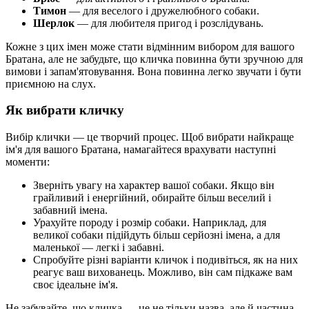
Тимон
— для веселого і дружелюбного собаки.
Шерлок
— для любителя пригод і розслідувань.
Кожне з цих імен може стати відмінним вибором для вашого
Братана, але не забудьте, що кличка повинна бути зручною для
вимови і запам'ятовування. Вона повинна легко звучати і бути
приємною на слух.
Як вибрати кличку
Вибір клички — це творчий процес. Щоб вибрати найкраще
ім'я для вашого Братана, намагайтеся врахувати наступні
моменти:
Зверніть увагу на характер вашої собаки. Якщо він
грайливий і енергійний, обирайте більш веселий і
забавний імена.
Урахуйте породу і розмір собаки. Наприклад, для
великої собаки підійдуть більш серйозні імена, а для
маленької — легкі і забавні.
Спробуйте різні варіанти кличок і подивіться, як на них
реагує ваш вихованець. Можливо, він сам підкаже вам
своє ідеальне ім'я.
Не забувайте, що кличка — це не тільки назва, але й частина