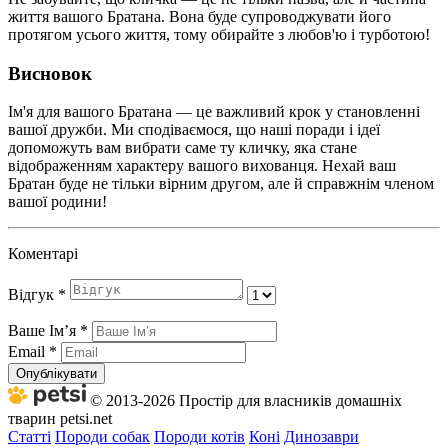
життя вашого Братана. Вона буде супроводжувати його
протягом усього життя, тому обирайте з любов'ю і турботою!
Висновок
Ім'я для вашого Братана — це важливий крок у становленні
вашої дружби. Ми сподіваємося, що наші поради і ідеї
допоможуть вам вибрати саме ту кличку, яка стане
відображенням характеру вашого вихованця. Нехай ваш
Братан буде не тільки вірним другом, але й справжнім членом
вашої родини!
Коментарі
Відгук
*
Ваше Імʼя
*
Email
*
Опублікувати
© 2013-2026 Простір для власників домашніх
тварин petsi.net
Статті
Породи собак
Породи котів
Коні
Динозаври