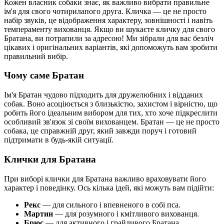
Кожен власник собаки знає, як важливо вибрати правильне
ім'я для свого чотирилапого друга. Кличка — це не просто
набір звуків, це відображення характеру, зовнішності і навіть
темпераменту вихованця. Якщо ви шукаєте кличку для свого
Братана, ви потрапили за адресою! Ми зібрали для вас безліч
цікавих і оригінальних варіантів, які допоможуть вам зробити
правильний вибір.
Чому саме Братан
Ім'я Братан чудово підходить для дружелюбних і відданих
собак. Воно асоціюється з близькістю, захистом і вірністю, що
робить його ідеальним вибором для тих, хто хоче підкреслити
особливий зв'язок зі своїм вихованцем. Братан — це не просто
собака, це справжній друг, який завжди поруч і готовий
підтримати в будь-якій ситуації.
Клички для Братана
При виборі клички для Братана важливо враховувати його
характер і поведінку. Ось кілька ідей, які можуть вам підійти:
Рекс
— для сильного і впевненого в собі пса.
Мартин
— для розумного і кмітливого вихованця.
Брюс
— для активного і грайливого Братана.