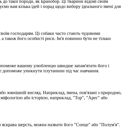
до такої породи, як Бранобор. Ці тварини відомі своїм
уємо вам кілька ідей і порад щодо вибору ідеального імені для
 своїм господарям. Ці собаки часто стають чудовими
а також його особисті риси. Ім'я повинно бути не тільки
е допоможе вашому улюбленцю швидше запам'ятати його і
 Це допоможе уникнути плутанини під час навчання.
або зовнішній вигляд. Наприклад, імена, пов'язані з природою,
з міфологією або історією, наприклад, "Тор", "Арес" або
 яскрава шерсть, можна назвати його "Сонце" або "Полум'я".