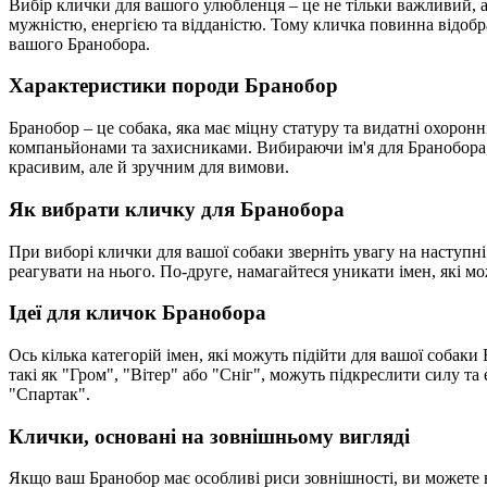
Вибір клички для вашого улюбленця – це не тільки важливий, а
мужністю, енергією та відданістю. Тому кличка повинна відображ
вашого Бранобора.
Характеристики породи Бранобор
Бранобор – це собака, яка має міцну статуру та видатні охорон
компаньйонами та захисниками. Вибираючи ім'я для Бранобора, в
красивим, але й зручним для вимови.
Як вибрати кличку для Бранобора
При виборі клички для вашої собаки зверніть увагу на наступ
реагувати на нього. По-друге, намагайтеся уникати імен, які м
Ідеї для кличок Бранобора
Ось кілька категорій імен, які можуть підійти для вашої собаки
такі як "Гром", "Вітер" або "Сніг", можуть підкреслити силу та
"Спартак".
Клички, основані на зовнішньому вигляді
Якщо ваш Бранобор має особливі риси зовнішності, ви можете в