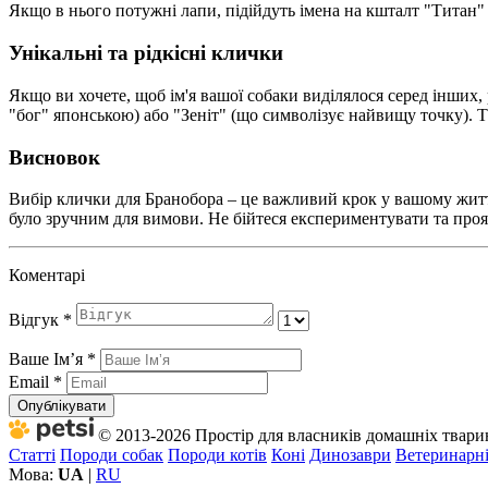
Якщо в нього потужні лапи, підійдуть імена на кшталт "Титан" а
Унікальні та рідкісні клички
Якщо ви хочете, щоб ім'я вашої собаки виділялося серед інших, 
"бог" японською) або "Зеніт" (що символізує найвищу точку). Т
Висновок
Вибір клички для Бранобора – це важливий крок у вашому житті 
було зручним для вимови. Не бійтеся експериментувати та прояв
Коментарі
Відгук
*
Ваше Імʼя
*
Email
*
Опублікувати
© 2013-2026 Простір для власників домашніх тварин 
Статті
Породи собак
Породи котів
Коні
Динозаври
Ветеринарні
Мова:
UA
|
RU