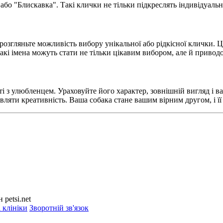
бо "Блискавка". Такі клички не тільки підкреслять індивідуальніс
розгляньте можливість вибору унікальної або рідкісної клички. Ц
акі імена можуть стати не тільки цікавим вибором, але й привод
з улюбленцем. Ураховуйте його характер, зовнішній вигляд і ваш
ляти креативність. Ваша собака стане вашим вірним другом, і її 
petsi.net
 клініки
Зворотній зв'язок