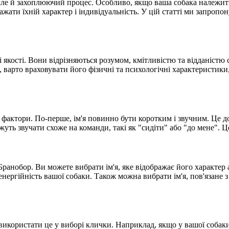
ле й захоплюючий процес. Особливо, якщо ваша собака належить 
ати їхній характер і індивідуальність. У цій статті ми запропон
ні якості. Вони відрізняються розумом, кмітливістю та відданістю
арто враховувати його фізичні та психологічні характеристики, 
ні фактори. По-перше, ім'я повинно бути коротким і звучним. Ц
ожуть звучати схоже на команди, такі як "сидіти" або "до мене".
 Бранобор. Ви можете вибрати ім'я, яке відображає його характер 
 енергійність вашої собаки. Також можна вибрати ім'я, пов'язане 
икористати це у виборі клички. Наприклад, якщо у вашої собаки