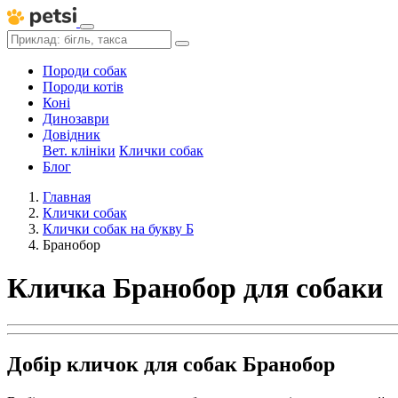
Породи собак
Породи котів
Коні
Динозаври
Довідник
Вет. клініки
Клички собак
Блог
Главная
Клички собак
Клички собак на букву Б
Бранобор
Кличка Бранобор для собаки
Добір кличок для собак Бранобор