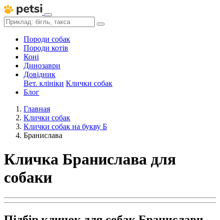
Породи собак
Породи котів
Коні
Динозаври
Довідник
Вет. клініки
Клички собак
Блог
Главная
Клички собак
Клички собак на букву Б
Бранислава
Кличка Бранислава для
собаки
Підбір кличок для собак Бранислави