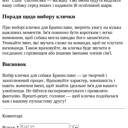
або "Luna" (латинська — місяць). Такі імена будуть виділяти
вашу собаку серед інших і надавати їй особливий шарм.
Поради щодо вибору клички
При виборі клички для Бранислави, зверніть увагу на кілька
важливих моментів. Ім'я повинно бути коротким і легко
вимовним, щоб собака могла швидко його запам'ятати.
Уникайте імен, які звучать схоже на команди, щоб не плутати
вихованця. Також враховуйте, як кличка буде звучати в
поєднанні з прізвищем або іншими іменами членів сім'ї.
Висновок
Вибір клички для собаки Бранислави — це творчий і
захоплюючий процес. Враховуйте характер, зовнішність і
навіть значення імені, щоб знайти ідеальне ім'я для вашого
улюбленця. Не бійтеся експериментувати і проявляти
фантазію. Врешті-решт, головне — щоб кличка подобалася
вам і вашому пухнастому другу!
Коментарі
Відгук
*