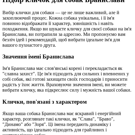
Вибір клички для собаки — це не лише важливий, але й
захоплюючий процес. Кожна собака унікальна, і її ім'я
повинно відображати її характер, зовнішність і навіть
походження. Якщо ви шукаєте кличку для своєї собаки на ім'я
Бранислава, ви потрапили за адресою. Ми пропонуємо вам
безліч ідей і рекомендацій, щоб вибрати ідеальне ім'я для
вашого пухнастого друга.
Значення імені Бранислава
Ім'я Бранислава має слов'янські корені і перекладається як
"славна захист". Це ім'я підходить для сильних і впевнених у
собі собак, які готові захищати своїх господарів і приносити
радість у їхнє життя. Враховуючи значення імені, ви можете
вибрати кличку, яка підкреслює силу і мужність вашої собаки.
Клички, пов'язані з характером
Якщо ваша собака Бранислава має яскравий і енергійний
характер, розгляньте такі клички, як "Слава", "Браво",
"Динамо" або "Зоря". Ці імена передають динаміку і
активність, що ідеально підходить для грайливих і