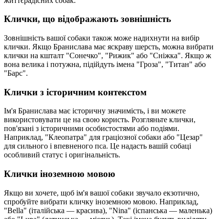
життєрадісних собак.
Клички, що відображають зовнішність
Зовнішність вашої собаки також може надихнути на вибір
клички. Якщо Бранислава має яскраву шерсть, можна вибрати
клички на кшталт "Сонечко", "Рижик" або "Сніжка". Якщо ж
вона велика і потужна, підійдуть імена "Гроза", "Титан" або
"Барс".
Клички з історичним контекстом
Ім'я Бранислава має історичну значимість, і ви можете
використовувати це на свою користь. Розгляньте клички,
пов'язані з історичними особистостями або подіями.
Наприклад, "Клеопатра" для граціозної собаки або "Цезар"
для сильного і впевненого пса. Це надасть вашій собаці
особливий статус і оригінальність.
Клички іноземною мовою
Якщо ви хочете, щоб ім'я вашої собаки звучало екзотично,
спробуйте вибрати кличку іноземною мовою. Наприклад,
"Bella" (італійська — красива), "Nina" (іспанська — маленька)