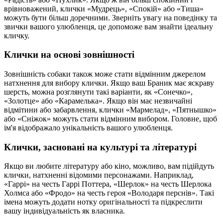
врівноважений, клички «Мудрець», «Спокій» або «Тиша»
можуть бути більш доречними. Зверніть увагу на поведінку та
звички вашого улюбленця, це допоможе вам знайти ідеальну
кличку.
Клички на основі зовнішності
Зовнішність собаки також може стати відмінним джерелом
натхнення для вибору клички. Якщо ваш Браник має яскраву
шерсть, можна розглянути такі варіанти, як «Сонечко»,
«Золотце» або «Карамелька». Якщо він має незвичайні
відмітини або забарвлення, клички «Мармелад», «Пятнышко»
або «Сніжок» можуть стати відмінним вибором. Головне, щоб
ім'я відображало унікальність вашого улюбленця.
Клички, засновані на культурі та літературі
Якщо ви любите літературу або кіно, можливо, вам підійдуть
клички, натхненні відомими персонажами. Наприклад,
«Гаррі» на честь Гаррі Поттера, «Шерлок» на честь Шерлока
Холмса або «Фродо» на честь героя «Володаря перснів». Такі
імена можуть додати нотку оригінальності та підкреслити
вашу індивідуальність як власника.