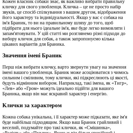
Кожен власник собаки знає, як важливо вибрати правильну
кличку для свого улюбленця. Кличка – це не просто набір
звуків, це спосіб спілкування з вашим другом, відображення
його характеру та індивідуальності. Якщо у вас є собака на
ім'я Браник, то ви на правильному шляху до того, щоб
підібрати для нього ідеальне ім'я, яке буде легко вимовляти і
запам'ятовувати. У цій статті ми розглянемо різні підходи до
вибору кличок для собак, а також запропонуємо кілька
цікавих варіантів для Браника.
Значення імені Браник
Перш ніж вибрати кличку, варто звернути увагу на значення
імені вашого улюбленця. Браник може асоціюватися з чимось
сильним і сміливим, тому клички, які підкреслюють ці якості,
будуть відмінним вибором. Наприклад, такі імена, як «Тигр»,
«Лев» або «Гром» можуть ідеально підійти для вашого
Браника, якщо він має яскравий характер і енергію.
Клички за характером
Кожна собака унікальна, і її характер може підказати, яке ім'я
буде найбільш підходящим. Якщо ваш Браник грайливий і
веселий, подумайте про такі клички, як «Смішинка»,
«Радість» або «Пухлик». Якщо ж він більш спокійний і