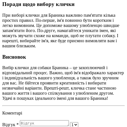
Поради щодо вибору клички
При виборі клички для Браника важливо пам'ятати кілька
простих правил. По-перше, ім'я повинно бути коротким і
легко вимовним. Це допоможе вашому улюбленцю швидше
запам'ятати його. По-друге, намагайтеся уникати імен, які
можуть звучати схоже на команди, щоб не плутати собаку. І
нарешті, вибирайте ім'я, яке буде приємно вимовляти вам і
вашим близьким.
Висновок
Вибір клички для собаки Браника – це захоплюючий і
відповідальний процес. Важно, щоб ім'я відображало характер
і індивідуальність вашого улюбленця, а також було зручним
для вас. Не бійтеся проявити креативність і вибирати
незвичайні варіанти. Врешті-решт, кличка стане частиною
вашого життя і вашого спілкування з улюбленим другом.
Удачі в пошуках ідеального імені для вашого Браника!
Коментарі
Відгук
*