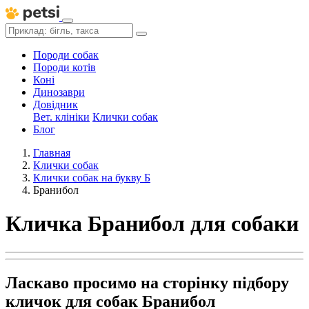
Породи собак
Породи котів
Коні
Динозаври
Довідник
Вет. клініки
Клички собак
Блог
Главная
Клички собак
Клички собак на букву Б
Бранибол
Кличка Бранибол для собаки
Ласкаво просимо на сторінку підбору
кличок для собак Бранибол