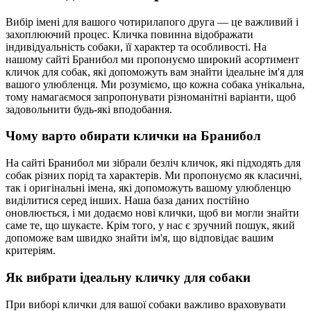
Вибір імені для вашого чотирилапого друга — це важливий і
захоплюючий процес. Кличка повинна відображати
індивідуальність собаки, її характер та особливості. На
нашому сайті Бранибол ми пропонуємо широкий асортимент
кличок для собак, які допоможуть вам знайти ідеальне ім'я для
вашого улюбленця. Ми розуміємо, що кожна собака унікальна,
тому намагаємося запропонувати різноманітні варіанти, щоб
задовольнити будь-які вподобання.
Чому варто обирати клички на Бранибол
На сайті Бранибол ми зібрали безліч кличок, які підходять для
собак різних порід та характерів. Ми пропонуємо як класичні,
так і оригінальні імена, які допоможуть вашому улюбленцю
виділитися серед інших. Наша база даних постійно
оновлюється, і ми додаємо нові клички, щоб ви могли знайти
саме те, що шукаєте. Крім того, у нас є зручний пошук, який
допоможе вам швидко знайти ім'я, що відповідає вашим
критеріям.
Як вибрати ідеальну кличку для собаки
При виборі клички для вашої собаки важливо враховувати