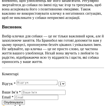
впевнено, щоб улюбленець міг його запам'ятати. Регулярно
звертайтеся до собаки по імені під час ігор та тренувань, щоб
вона асоціювала його з позитивними емоціями. Також
важливо не використовувати кличку в негативних ситуаціях,
щоб не викликати у собаки неприємні асоціації.
Висновок
Вибір клички для собаки — це не тільки важливий крок, але й
захоплююче заняття. На Бранибол ми готові допомогти вам у
цьому процесі, пропонуючи безліч цікавих і унікальних імен.
Не забувайте, що кличка — це не просто слово, це частина
життя вашого улюбленця. Нехай вона звучить з любов'ю та
радістю, відображаючи всю ту відданість і щастя, які собака
приносить у ваше життя.
Коментарі
Відгук
*
Ваше Імʼя
*
Email
*
Опублікувати