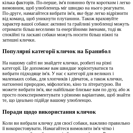
кілька факторів. По-перше, ім'я повинно бути коротким і легко
вимовним, щоб улюбленець міг швидко на нього реагувати.
По-друге, намагайтеся вибрати ім'я, яке буде легко відрізнити
від команд, щоб уникнути плутанини. Також враховуйте
характер вашої собаки: активні та грайливі улюбленці можуть
отримати більш веселими та енергійними іменами, тоді як
спокійні та ласкаві собаки можуть носити більш ніжні та
затишні клички.
Популярні категорії кличок на Бранибол
На нашому сайті ви знайдете клички, розбиті на різні
категорії. Це допоможе вам швидше зорієнтуватися та
вибрати підходяще ім'я. У нас є категорії для великих і
маленьких собак, для хлопчиків і дівчаток, а також клички,
натхненні природою, міфологією, кіно та літературою. Ви
можете вибрати ім'я, яке найбільше близьке вам по духу, або ж
просто поекспериментувати з різними варіантами, щоб знайти
те, що ідеально підійде вашому улюбленцю.
Поради щодо використання кличок
Коли ви вибрали кличку для своєї собаки, важливо правильно
її використовувати. Намагайтеся вимовляти ім'я чітко і